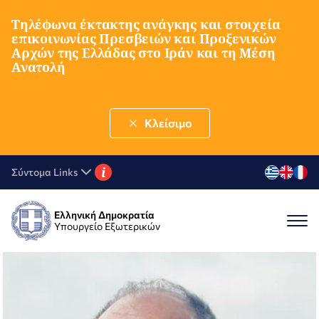
Τηλέφωνα έκτακτης ανάγκης και στοιχεία
επικοινωνίας Πρεσβειών και Προξενικών
Αρχών της Ελλάδας στο Ιράν και τη Μέση
Ανατολή
Κλείσιμο
i
Σύντομα Links
Ελληνική Δημοκρατία
Υπουργείο Εξωτερικών