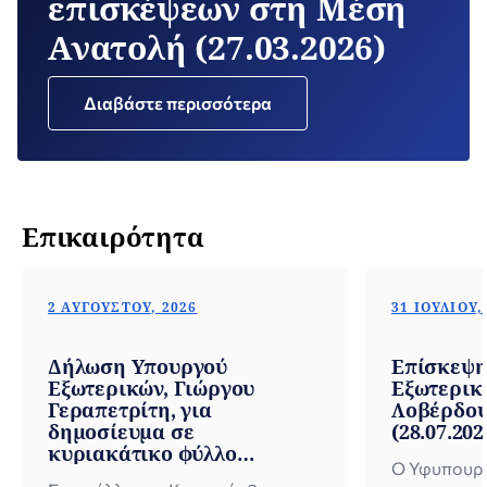
επισκέψεων στη Μέση
Ανατολή (27.03.2026)
Διαβάστε περισσότερα
Επικαιρότητα
2 ΑΥΓΟΎΣΤΟΥ, 2026
31 ΙΟΥΛΊΟΥ,
Δήλωση Υπουργού
Επίσκεψη
Εξωτερικών, Γιώργου
Εξωτερικ
Γεραπετρίτη, για
Λοβέρδου
δημοσίευμα σε
(28.07.202
κυριακάτικο φύλλο
Ο Υφυπουργ
εφημερίδας (02.08.2026)