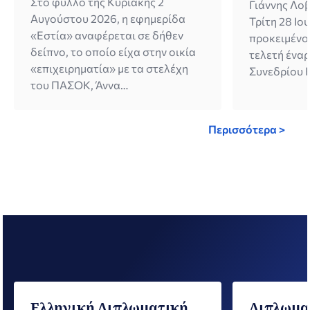
Στο φύλλο της Κυριακής 2
Γιάννης Λοβ
Αυγούστου 2026, η εφημερίδα
Τρίτη 28 Ιο
«Εστία» αναφέρεται σε δήθεν
προκειμένο
δείπνο, το οποίο είχα στην οικία
τελετή ένα
«επιχειρηματία» με τα στελέχη
Συνεδρίου 
του ΠΑΣΟΚ, Άννα
εκπροσωπών
Διαμαντοπούλου και Μανώλη
Κυβέρνηση.
Χριστοδουλάκη. Συνοδεύεται δε,
πλαίσιο του
Περισσότερα >
από μονταρισμένη φωτογραφία,
απηύθυνε, 
προϊόν τεχνητής νοημοσύνης, που
ενότητα το
εμφανίζει τους τρεις μας ως
Ελληνισμού 
συνδαιτυμόνες, παραθέτοντας
συνεργασία
μάλιστα αναλυτικές λεπτομέρειες
σε θέματα 
της ανύπαρκτης μεταξύ μας
την αταλάντ
συζήτησης. Τόσο […]
Ελληνική Διπλωματική
Διπλωμα