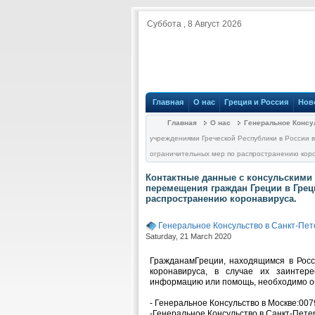
Суббота , 8 Август 2026
Главная
О нас
Греция и Россия
Нов
Главная
О нас
Генеральное Консу
учреждениями Греческой Республики в России в
ограничительных мер по распространению кор
Контактные данные с консульскими 
перемещения граждан Греции в Грец
распространению коронавируса.
Генеральное Консульство в Санкт-Пет
Saturday, 21 March 2020
ГражданамГреции, находящимся в Росс
коронавируса, в случае их заинтер
информацию или помощь, необходимо о
- Генеральное Консульство в Москве:00
-Генеральное Консульство в Санкт-Пете