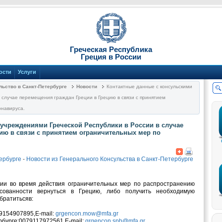
Греческая Республика
Греция в России
ости
Услуги
льство в Санкт-Петербурге
Новости
Контактные данные с консульскими
 случае перемещения граждан Греции в Грецию в связи с принятием
онавируса.
учреждениями Греческой Республики в России в случае
ию в связи с принятием ограничительных мер по
ербурге
-
Новости из Генерального Консульства в Санкт-Петербурге
ии во время действия ограничительных мер по распространению
есованности вернуться в Грецию, либо получить необходимую
братитьсяв:
79154907895,E-mail:
grgencon.mow@mfa.gr
рбурге:0079117972561,E-mail:
grgencon.spb@mfa.gr