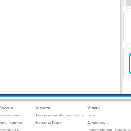
 Россия
Новости
Услуги
ие отношения
Новости наших Миссий в России
Визы
кие отношения
Новости из Греции
Другие услуги
 отношения и
Photography and Filming in G