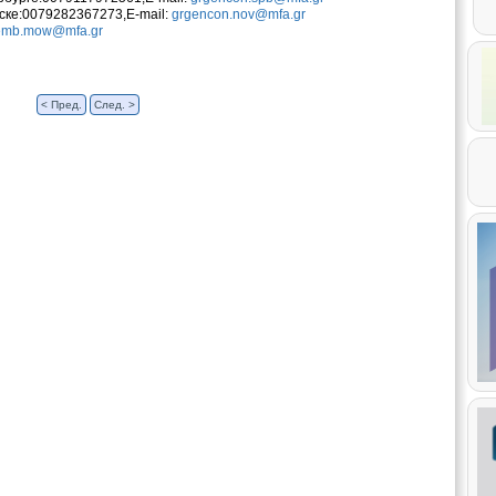
ске:0079282367273,E-mail:
grgencon.nov@mfa.gr
emb.mow@mfa.gr
< Пред.
След. >