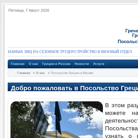
Пятница, 7 Август 2026
Греч
Гр
Посольс
ВАННЫХ ЛИЦ НА СЕЗОННОЕ ТРУДОУСТРОЙСТВО В ВИЗОВЫЙ ОТДЕЛ
Главная
О нас
Греция и Россия
Новости
Услуги
Главная
О нас
Посольство Греции в Москве
Добро пожаловать в Посольство Грец
В этом раз
можете н
деятель
Посольств
узнать о 