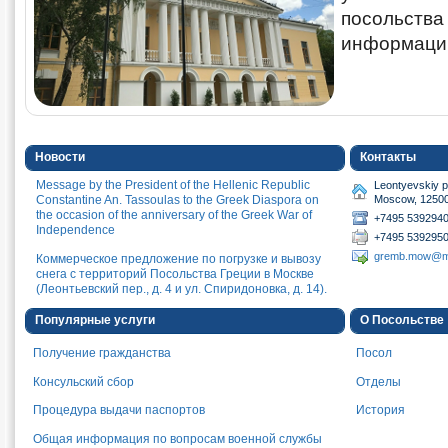
посольств
информаци
Новости
Контакты
Message by the President of the Hellenic Republic
Leontyevskiy p
Constantine An. Tassoulas to the Greek Diaspora on
Moscow, 1250
the occasion of the anniversary of the Greek War of
+7495 5392940
Independence
+7495 539295
gremb.mow@m
Коммерческое предложение по погрузке и вывозу
снега с территорий Посольства Греции в Москве
(Леонтьевский пер., д. 4 и ул. Спиридоновка, д. 14).
ПРИГЛАШЕНИЕ ДЛЯ ЗАИНТЕРЕСОВАННЫХ ЛИЦ
Популярные услуги
О Посольстве
НА СЕЗОННОЕ ТРУДОУСТРОЙСТВО В ВИЗОВЫЙ
ОТДЕЛ
Получение гражданства
Посол
Приглашение к подаче комерческого предложения
Консульский сбор
Отделы
на поставку электронного оборудования для нужд
Консульского отдела Посольства Греции в Москве
Процедура выдачи паспортов
История
Послание Президента Греческой Республики
Общая информация по вопросам военной службы