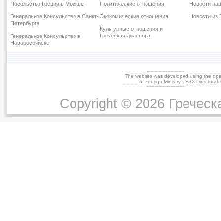
ПЕРВЫЙ МЕЖДУНАРОДНЫЙ КОНКУРС
Посольство Греции в Москве
Политические отношения
Новости наш
ГРЕЧЕСКОЙ НАЦИОНАЛЬНОЙ КУХНИ
Генеральное Консульство в Санкт-
Экономические отношения
Новости из 
Петербурге
Ушла из жизни Соня Ильинская – великий ученый-
Культурные отношения и
эллинист.
Греческая диаспора
Генеральное Консульство в
Новороссийске
Объявление об открытии 1 (одного) рабочего места
по частноправовому договору.
The website was developed using the op
of Foreign Ministry's ST2 Directora
Copyright © 2026 Греческ