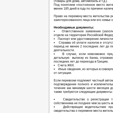
(товары для дома, автомобиль и т.д.).
Под понятием «постоянное место жите
менее 185 дней в году по причине нали
Право на перемену места жительства 
заинтересованного лица или его семьи з
Необходимые документы:
• Ответственное заявление (заполня
отделе на территории Российской Федер
• Паспорт или удостоверение личности
• Справка об уплате налогов и отсутс
период не менее 2 последних лет до п
деятельности.
• В случае, если невозможно предо
детальную выписку из банка, отражаю
последних лет до переезда в Грецию.
• Счета ЖКХ.
• Иные сведения, из которых в совокуп
от ситуации.
Если перевозке подлежит частный автом
подтверждение полного и исключитель
течение как минимум шести месяцев д
также требуются следующие документы:
• Свидетельство о регистрации тр
собственника не позднее чем за шесть 
• Действующие водительсткие прав
свидетельства о перемене места житель