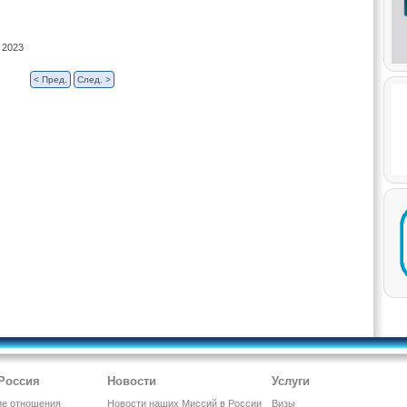
 2023
< Пред.
След. >
 Россия
Новости
Услуги
ие отношения
Новости наших Миссий в России
Визы