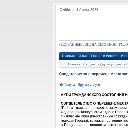
Суббота , 8 Август 2026
:
ПРИГЛАШЕНИЕ ДЛЯ ЗАИНТЕРЕСОВАННЫХ ЛИЦ НА СЕЗОННОЕ ТРУДОУСТ
Главная
О нас
Греция и Россия
Нов
Главная
Услуги
Другие услуги
С
Свидетельство о перемене места жи
Услуги
-
Другие услуги
АКТЫ ГРАЖДАНСКОГО СОСТОЯНИЯ И
СВИДЕТЕЛЬСТВО О ПЕРЕМЕНЕ МЕСТ
(Прием граждан в соответствующем
Федерации/ Консульском отделе Посольс
Физические лица (иностранные граждане
граждан Греции), которые постоянно пр
в Грецию на постоянное место жительс