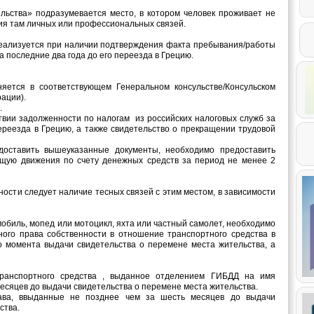
льства» подразумевается место, в котором человек проживает не
чия там личных или профессиональных связей.
реализуется при наличии подтверждения факта пребывания/работы
а последние два года до его переезда в Грецию.
ется в соответствующем Генеральном консульстве/Консульском
ации).
.
твии задолженности по налогам из российских налоговых служб за
ереезда в Грецию, а также свидетельство о прекращении трудовой
ставить вышеуказанные документы, необходимо предоставить
щую движения по счету денежных средств за период не менее 2
ности следует наличие тесных связей с этим местом, в зависимости
обиль, мопед или мотоцикл, яхта или частный самолет, необходимо
ного права собственности в отношение транспортного средства в
о момента выдачи свидетельства о перемене места жительства, а
анспортного средства , выданное отделением ГИБДД на имя
месяцев до выдачи свидетельства о перемене места жительства.
а, ввыданные не позднее чем за шесть месяцев до выдачи
ства.