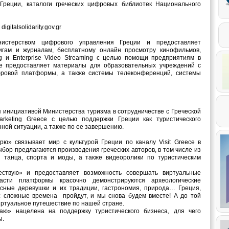
Греции, каталоги греческих цифровых библиотек Национального
talsolidarity.gov.gr
истерством цифрового управления Греции и предоставляет
игам и журналам, бесплатному онлайн просмотру кинофильмов,
ng и Enterprise Video Streaming с целью помощи предприятиям в
же предоставляет материалы для образовательных учреждений с
ровой платформы, а также системы телеконференций, системы
инициативой Министерства туризма в сотрудничестве с Греческой
rketing Greece с целью поддержки Греции как туристического
нной ситуации, а также по ее завершению.
ю» связывает мир с культурой Греции по каналу Visit Greece в
бор предлагаются произведения греческих авторов, в том числе из
, танца, спорта и моды, а также видеоролики по туристическим
ствую» и предоставляет возможность совершать виртуальные
сти платформы красочно демонстрируются археологические
исные деревушки и их традиции, гастрономия, природа… Греция,
ь: сложные времена пройдут, и мы снова будем вместе! А до той
иртуальное путешествие по нашей стране.
ю» нацелена на поддержку туристического бизнеса, для чего
ы.