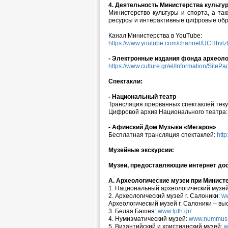
4. Деятельность Министерства культур
Министерство культуры и спорта, а та
ресурсы и интерактивные цифровые об
Канал Министерства в YouTube:
https://www.youtube.com/channel/UCHbvl
- Электронные издания фонда археоло
https://www.culture.gr/el/Information/Site
Спектакли:
- Национальный театр
Трансляция прерванных спектаклей тек
Цифровой архив Национального театра
- Афинский Дом Музыки «Мегарон»
Бесплатная трансляция спектаклей:
htt
Музейные экскурсии:
Музеи, предоставляющие интернет дос
А. Археологические музеи при Министе
1. Национальный археологический музе
2. Археологический музей г. Салоники:
w
Археологический музей г. Салоники – вы
3. Белая Башня:
www.lpth.gr/
4. Нумизматический музей:
www.nummus.
5. Византийский и христианский музей:
w