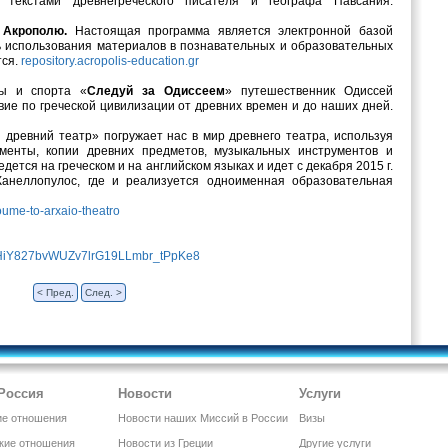
екстами древнегреческого писателя и географа Павсания.
Акрополю.
Настоящая программа является электронной базой
 использования материалов в познавательных и образовательных
тся.
repository.acropolis-education.gr
ры и спорта «
Следуй за Одиссеем
» путешественник Одиссей
ие по греческой цивилизации от древних времен и до наших дней.
 древний театр» погружает нас в мир древнего театра, используя
ументы, копии древних предметов, музыкальных инструментов и
ется на греческом и на английском языках и идет с декабря 2015 г.
анеллопулос, где и реализуется одноименная образовательная
toume-to-arxaio-theatro
PLjhHiY827bvWUZv7lrG19LLmbr_tPpKe8
< Пред.
След. >
 Россия
Новости
Услуги
ие отношения
Новости наших Миссий в России
Визы
кие отношения
Новости из Греции
Другие услуги