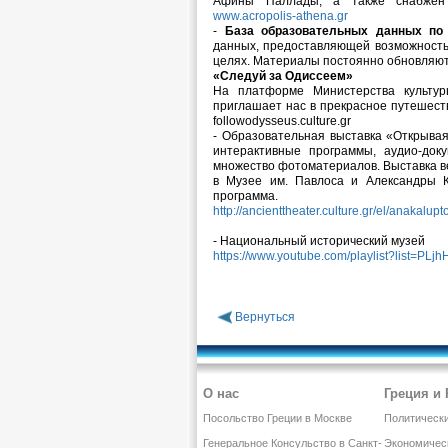
Афины Паллады, а также снабжен т
www.acropolis-athena.gr
-
База образовательных данных по 
данных, предоставляющей возможность
целях. Материалы постоянно обновляю
«Следуй за Одиссеем»
На платформе Министерства культу
приглашает нас в прекрасное путешеств
followodysseus.culture.gr
- Образовательная выставка «Открывая
интерактивные программы, аудио-док
множество фотоматериалов. Выставка вед
в Музее им. Павлоса и Александры К
программа.
http://ancienttheater.culture.gr/el/anakalup
- Национальный исторический музей
https://www.youtube.com/playlist?list=
Вернуться
О нас
Греция и
Посольство Греции в Москве
Политическ
Генеральное Консульство в Санкт-
Экономичес