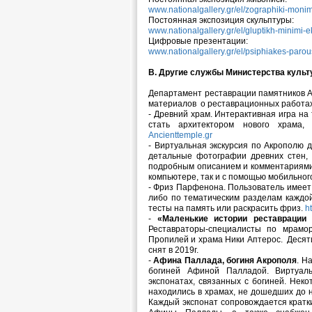
www.nationalgallery.gr/el/zographiki-monim
Постоянная экспозиция скульптуры:
www.nationalgallery.gr/el/gluptikh-minimi-e
Цифровые презентации:
www.nationalgallery.gr/el/psiphiakes-paro
В. Другие службы Министерства культ
Департамент реставрации памятников А
материалов о реставрационных работах
- Древний храм. Интерактивная игра на
стать архитектором нового храма,
Ancienttemple.gr
- Виртуальная экскурсия по Акрополю 
детальные фотографии древних стен,
подробным описанием и комментариями.
компьютере, так и с помощью мобильно
- Фриз Парфенона. Пользователь имеет 
либо по тематическим разделам каждой 
тесты на память или раскрасить фриз.
h
-
«Маленькие истории реставрации
Реставраторы-специалисты по мрамор
Пропилей и храма Ники Аптерос. Десят
снят в 2019г.
-
Афина Паллада, богиня Акрополя
. Н
богиней Афиной Палладой. Виртуал
экспонатах, связанных с богиней. Неко
находились в храмах, не дошедших до 
Каждый экспонат сопровождается кратк