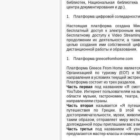
библиотек, Национальная библиотека 
центра документирования и др.).
1. Платформа цифровой солидарности digi
Настоящая платформа создана Мин
бесплатный доступ к электронным кн
бесплатному доступу к Video Streami
продолжении их деятельности; а так
целью создания ими собственной циф
дистанционной работы и образования.
1. Платформа greecefromhome.com
Платформа Greece From Home является 
Организацией по туризму (ЕОТ) и Ma
направления в условиях текущей экстре
Платформа состоит из трех разделов.
Часть первая
под названием «Я смотр
YouTube. Интернет пользователям на вы
области музыки, гастрономии, театра
направлениям страны.
Часть вторая
называется «Я путеше
путешествия по Греции. В этой ча
достопримечательности, музеи, живоп
таким образом, отправляет миру вест
долгожданной поры приглашаем вас в в
Часть третья
под названием «Я узна
предлагаются мастер-классы и семинар