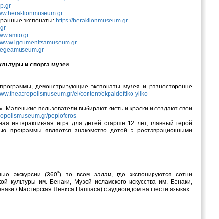
p.gr
w.heraklionmuseum.gr
збранные экспонаты:
https://heraklionmuseum.gr
gr
ww.amio.gr
:
www.igoumenitsamuseum.gr
tegeamuseum.gr
ультуры и спорта музеи
 программы, демонстрирующие экспонаты музея и разносторонне
ww.theacropolismuseum.gr/el/content/ekpaideftiko-yliko
». Маленькие пользователи выбирают кисть и краски и создают свои
opolismuseum.gr/peploforos
пная интерактивная игра для детей старше 12 лет, главный герой
ью программы является знакомство детей с реставрационными
ные экскурсии (360˚) по всем залам, где экспонируются сотни
ой культуры им. Бенаки, Музей исламского искусства им. Бенаки,
енаки / Мастерская Янниса Паппаса) с аудиогидом на шести языках.