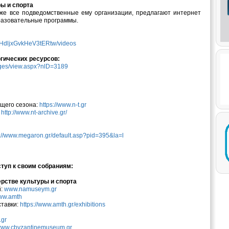
ы и спорта
кже все подведомственные ему организации, предлагают интернет
разовательные программы.
zHdljxGvkHeV3tERtw/videos
гических ресурсов:
Pages/view.aspx?nlD=3189
ущего сезона:
https://www.n-t.gr
:
http://www.nt-archive.gr/
p://www.megaron.gr/default.asp?pid=395&la=l
туп к своим собраниям:
рстве культуры и спорта
й:
www.namuseym.gr
ww.amth
ставки:
https://www.amth.gr/exhibitions
gr
ww.cbyzantinemuseum.gr