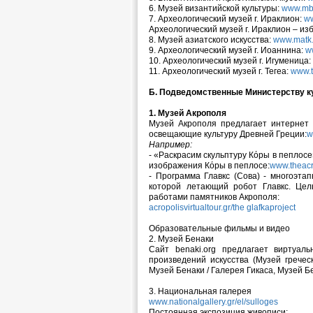
6. Музей византийской культуры:
www.mb
7. Археологический музей г. Ираклион:
ww
Археологический музей г. Ираклион – и
8. Музей азиатского искусства:
www.matk.
9. Археологический музей г. Иоаннина:
w
10. Археологический музей г. Игуменица
11. Археологический музей г. Тегеа:
www.
Б. Подведомственные Министерству к
1. Музей Акрополя
Музей Акрополя предлагает интернет
освещающие культуру Древней Греции:
w
Например:
- «Раскрасим скульптуру Кόры в пеплосе
изображения Кόры в пеплосе:
www.theacr
- Программа Главкс (Сова) - многоэта
которой летающий робот Главкс. Цел
работами памятников Акрополя:
acropolisvirtualtour.gr/the glafkaproject
Образовательные фильмы и видео
2. Музей Бенаки
Сайт benaki.org предлагает виртуаль
произведений искусства (Музей греческ
Музей Бенаки / Галерея Гикаса, Музей Б
3. Национальная галерея
www.nationalgallery.gr/el/sulloges
Постоянная экспозиция живописи: