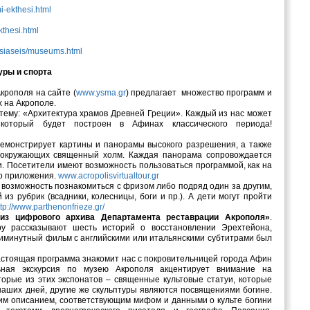
i-ekthesi.html
kthesi.html
usiaseis/museums.html
уры и спорта
крополя на сайте (
www.ysma.gr
) предлагает множество программ и
 на Акрополе.
 тему: «Архитектура храмов Древней Греции». Каждый из нас может
 который будет построен в Афинах классического периода!
демонстрирует картины и панорамы высокого разрешения, а также
 окружающих священный холм. Каждая панорама сопровождается
 Посетители имеют возможность пользоваться программой, как на
го приложения.
www.acropolisvirtualtour.gr
возможность познакомиться с фризом либо подряд один за другим,
из рубрик (всадники, колесницы, боги и пр.). А дети могут пройти
ttp://www.parthenonfrieze.gr/
 из цифрового архива Департамента реставрации Акрополя»
.
у рассказывают шесть историй о восстановлении Эрехтейона,
иминутный фильм с английскими или итальянскими субтитрами был
астоящая программа знакомит нас с покровительницей города Афин
ьная экскурсия по музею Акрополя акцентирует внимание на
торые из этих экспонатов – священные культовые статуи, которые
наших дней, другие же скульптуры являются посвящениями богине.
им описанием, соответствующим мифом и данными о культе богини