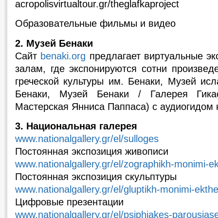
acropolisvirtualtour.gr/theglafkaproject
Образовательные фильмы и видео
2. Музей Бенаки
Сайт
benaki.org
предлагает виртуальные экс
залам, где экспонируются сотни произвед
греческой культуры им. Бенаки, Музей исл
Бенаки, Музей Бенаки / Галерея Гика
Мастерская Янниса Паппаса) с аудиогидом 
3. Национальная галерея
www.nationalgallery.gr/el/sulloges
Постоянная экспозиция живописи
www.nationalgallery.gr/el/zographikh-monimi-ek
Постоянная экспозиция скульптуры
www.nationalgallery.gr/el/gluptikh-monimi-ekthe
Цифровые презентации
www.nationalgallery.gr/el/psiphiakes-parousia