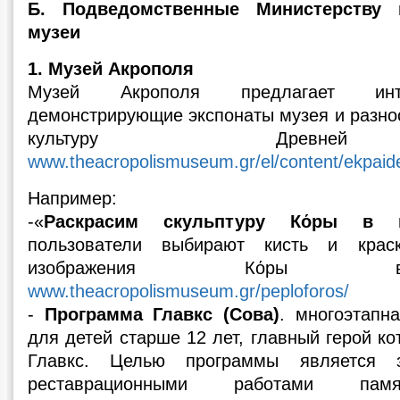
Б. Подведомственные Министерству 
музеи
1. Музей Акрополя
Музей Акрополя предлагает инт
демонстрирующие экспонаты музея и разн
культуру Древне
www.theacropolismuseum.gr/el/content/ekpaidef
Например:
-«
Раскрасим скульптуру Кόры в п
пользователи выбирают кисть и кра
изображения Кόры 
www.theacropolismuseum.gr/peploforos/
-
Программа Главкс (Сова)
. многоэтапн
для детей старше 12 лет, главный герой к
Главкс. Целью программы является 
реставрационными работами памя