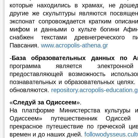
которые находились в храмах, не доше
другие же скульптуры являются посвяще
экспонат сопровождается кратким описан
мифом и данными о культе богини Афи
снабжен текстами древнегреческого п
Павсания.
www.acropolis-athena.gr
-
База образовательных данных по А
программа является электронно
предоставляющей возможность использ
познавательных и образовательных целях.
обновляются.
repository.acropolis-education.g
«
Следуй за Одиссеем
».
На платформе Министерства культуры 
Одиссеем» путешественник Одиссей
прекрасное путешествие по греческой ци
времен и до наших дней.
followodysseus.cult