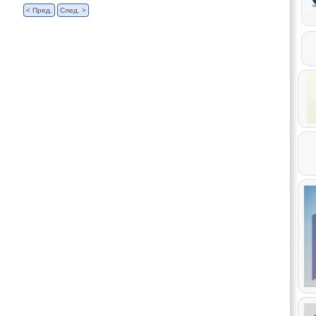
< Пред.
След. >