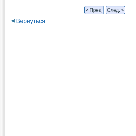
< Пред.
След. >
Вернуться