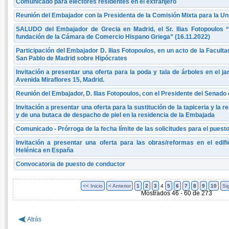
Comunicado para electores residentes en el extranjero
Reunión del Embajador con la Presidenta de la Comisión Mixta para la U
SALUDO del Embajador de Grecia en Madrid, el Sr. Ilias Fotopoulos “
fundación de la Cámara de Comercio Hispano Griega” (16.11.2022)
Participación del Embajador D. Ilias Fotopoulos, en un acto de la Facul
San Pablo de Madrid sobre Hipócrates
Invitación a presentar una oferta para la poda y tala de árboles en el ja
Avenida Miraflores 15, Madrid.
Reunión del Embajador, D. Ilias Fotopoulos, con el Presidente del Senado
Invitación a presentar una oferta para la sustitución de la tapiceria y l
y de una butaca de despacho de piel en la residencia de la Embajada
Comunicado - Prórroga de la fecha límite de las solicitudes para el pues
Invitación a presentar una oferta para las obras/reformas en el edi
Helénica en España
Convocatoria de puesto de conductor
<< Inicio
< Anterior
1
2
3
4
5
6
7
8
9
10
Si
Mostrados 46 - 60 de 273
Atrás