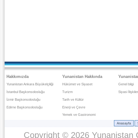
Hakkımızda
Yunanistan Hakkında
Yunanista
Yunanistan Ankara Büyükelçiliği
Hükümet ve Siyaset
Genel bilgi
İstanbul Başkonsolosluğu
Turizm
Siyasi İlişkile
İzmir Başkonsolosluğu
Tarih ve Kültür
Edirne Başkonsolosluğu
Enerji ve Çevre
Yemek ve Gastronomi
Anasayfa
Copyright © 2026 Yunanistan C