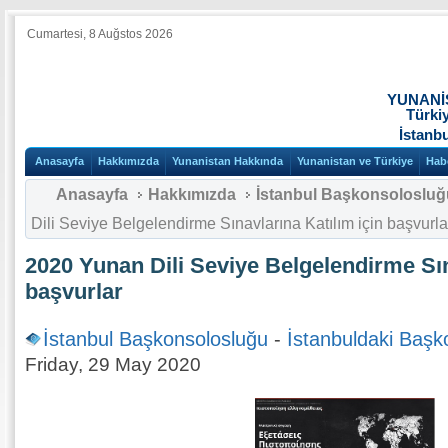
Cumartesi, 8 Auğstos 2026
YUNANİ
Türki
İstanb
Anasayfa
Hakkımızda
Yunanistan Hakkında
Yunanistan ve Türkiye
Hab
Anasayfa
Hakkımızda
İstanbul Başkonsolosluğ
Dili Seviye Belgelendirme Sınavlarına Katılım için başvurla
2020 Yunan Dili Seviye Belgelendirme Sın
başvurlar
İstanbul Başkonsolosluğu
-
İstanbuldaki Başk
Friday, 29 May 2020