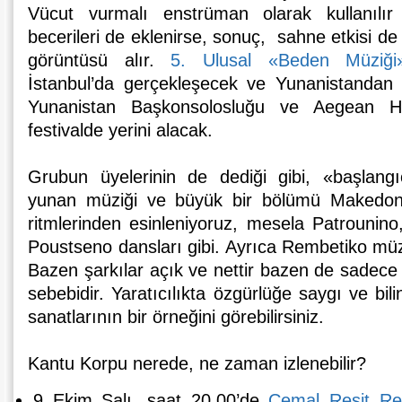
Vücut vurmalı enstrüman olarak kullanılır
becerileri de eklenirse, sonuç, sahne etkisi de
görüntüsü alır.
5. Ulusal «Beden Müziği»
İstanbul’da gerçekleşecek ve Yunanistanda
Yunanistan Başkonsolosluğu ve Aegean Ha
festivalde yerini alacak.
Grubun üyelerinin de dediği gibi, «başlang
yunan müziği ve büyük bir bölümü Makedon
ritmlerinden esinleniyoruz, mesela Patrounino
Poustseno dansları gibi. Ayrıca Rembetiko mü
Bazen şarkılar açık ve nettir bazen de sadece 
sebebidir. Yaratıcılıkta özgürlüğe saygı ve bi
sanatlarının bir örneğini görebilirsiniz.
Kantu Korpu nerede, ne zaman izlenebilir?
9 Ekim Salı, saat 20.00’de
Cemal Reşit Re