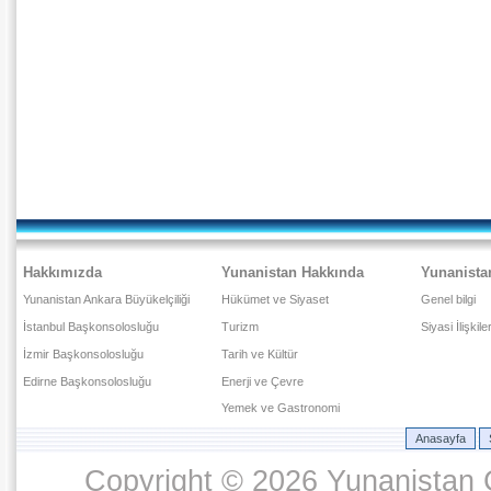
Hakkımızda
Yunanistan Hakkında
Yunanista
Yunanistan Ankara Büyükelçiliği
Hükümet ve Siyaset
Genel bilgi
İstanbul Başkonsolosluğu
Turizm
Siyasi İlişkile
İzmir Başkonsolosluğu
Tarih ve Kültür
Edirne Başkonsolosluğu
Enerji ve Çevre
Yemek ve Gastronomi
Anasayfa
Copyright © 2026 Yunanistan C