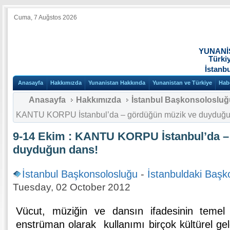
Cuma, 7 Auğstos 2026
YUNANİ
Türki
İstanb
Anasayfa
Hakkımızda
Yunanistan Hakkında
Yunanistan ve Türkiye
Hab
Anasayfa
Hakkımızda
İstanbul Başkonsolosluğ
KANTU KORPU İstanbul’da – gördüğün müzik ve duyduğu
9-14 Ekim : KANTU KORPU İstanbul’da –
duyduğun dans!
İstanbul Başkonsolosluğu
-
İstanbuldaki Başk
Tuesday, 02 October 2012
Vücut, müziğin ve dansın ifadesinin teme
enstrüman olarak kullanımı birçok kültürel ge