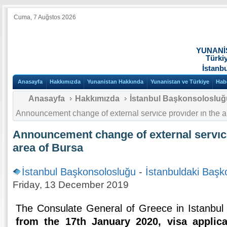
Cuma, 7 Auğstos 2026
YUNANİ
Türki
İstanb
Anasayfa
Hakkımızda
Yunanistan Hakkında
Yunanistan ve Türkiye
Hab
Anasayfa
Hakkımızda
İstanbul Başkonsolosluğ
Αnnouncement change of external servıce provıder ın the a
Αnnouncement change of external servıce
area of Βursa
İstanbul Başkonsolosluğu
-
İstanbuldaki Başk
Friday, 13 December 2019
The Consulate General of Greece in Istanbul 
from the 17th January 2020, visa applica