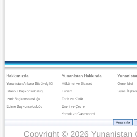
Hakkımızda
Yunanistan Hakkında
Yunanista
Yunanistan Ankara Büyükelçiliği
Hükümet ve Siyaset
Genel bilgi
İstanbul Başkonsolosluğu
Turizm
Siyasi İlişkile
İzmir Başkonsolosluğu
Tarih ve Kültür
Edirne Başkonsolosluğu
Enerji ve Çevre
Yemek ve Gastronomi
Anasayfa
Copyright © 2026 Yunanistan C