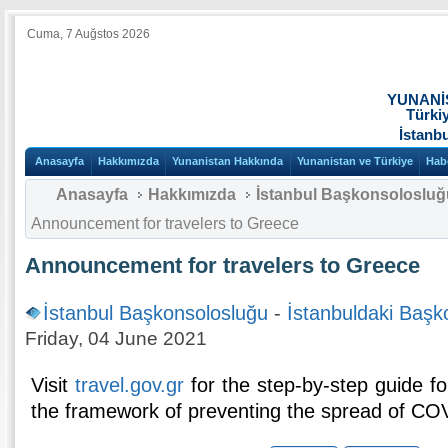
Cuma, 7 Auğstos 2026
YUNANİ
Türki
İstanb
Anasayfa
Hakkımızda
Yunanistan Hakkında
Yunanistan ve Türkiye
Hab
Anasayfa
Hakkımızda
İstanbul Başkonsolosluğ
Announcement for travelers to Greece
Announcement for travelers to Greece
İstanbul Başkonsolosluğu
-
İstanbuldaki Başk
Friday, 04 June 2021
Visit
travel.gov.gr
for the step-by-step guide for
the framework of preventing the spread of CO