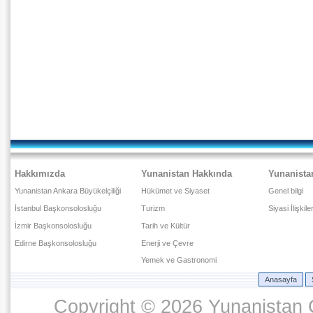
Hakkımızda
Yunanistan Hakkında
Yunanista
Yunanistan Ankara Büyükelçiliği
Hükümet ve Siyaset
Genel bilgi
İstanbul Başkonsolosluğu
Turizm
Siyasi İlişkile
İzmir Başkonsolosluğu
Tarih ve Kültür
Edirne Başkonsolosluğu
Enerji ve Çevre
Yemek ve Gastronomi
Anasayfa
Copyright © 2026 Yunanistan C