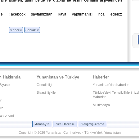
aile arşivleri, tarihi belge ve kitaplar ile resmi Osmanlı arşivlerinden
inde Facebook sayfamızdan kayıt yaptırmanızı rica ederiz:
< önceki
Sonraki >
n Hakkında
Yunanistan ve Türkiye
Haberler
Siyaset
Genel bilgi
Yunanistan’dan haberler
Siyasi İlişkiler
Türkiye’deki Temsilciliklerimiz
Haberler
ür
Multimedya
vre
stronomi
Anasayfa
Site Haritası
Gelişmiş Arama
Copyright © 2026 Yunanistan Cumhuriyeti - Türkiye`deki Yunanistan