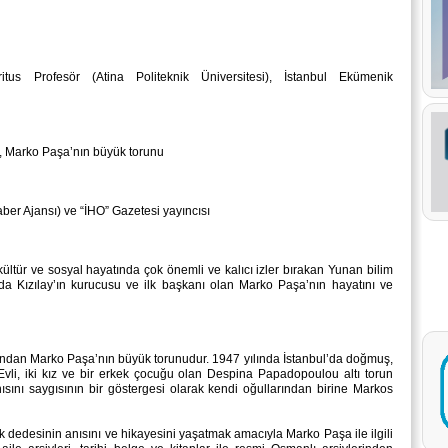
tus Profesör (Atina Politeknik Üniversitesi), İstanbul Ekümenik
 Marko Paşa’nın büyük torunu
er Ajansı) ve “İHO” Gazetesi yayıncısı
ültür ve sosyal hayatında çok önemli ve kalıcı izler bırakan Yunan bilim
da Kızılay’ın kurucusu ve ilk başkanı olan Marko Paşa’nın hayatını ve
ndan Marko Paşa’nın büyük torunudur. 1947 yılında İstanbul’da doğmuş,
vli, iki kız ve bir erkek çocuğu olan Despina Papadopoulou altı torun
ısını saygısının bir göstergesi olarak kendi oğullarından birine Markos
dedesinin anısını ve hikayesini yaşatmak amacıyla Marko Paşa ile ilgili