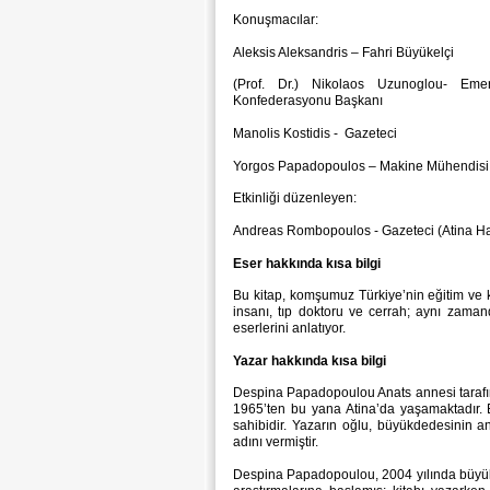
Konuşmacılar:
Aleksis Aleksandris – Fahri Büyükelçi
(Prof. Dr.) Nikolaos Uzunoglou- Emeri
Konfederasyonu Başkanı
Manolis Kostidis - Gazeteci
Yorgos Papadopoulos – Makine Mühendisi,
Etkinliği düzenleyen:
Andreas Rombopoulos - Gazeteci (Atina Hab
Eser hakkında kısa bilgi
Bu kitap, komşumuz Türkiye’nin eğitim ve k
insanı, tıp doktoru ve cerrah; aynı zaman
eserlerini anlatıyor.
Yazar hakkında kısa bilgi
Despina Papadopoulou Anats annesi tarafı
1965’ten bu yana Atina’da yaşamaktadır. E
sahibidir. Yazarın oğlu, büyükdedesinin an
adını vermiştir.
Despina Papadopoulou, 2004 yılında büyük 