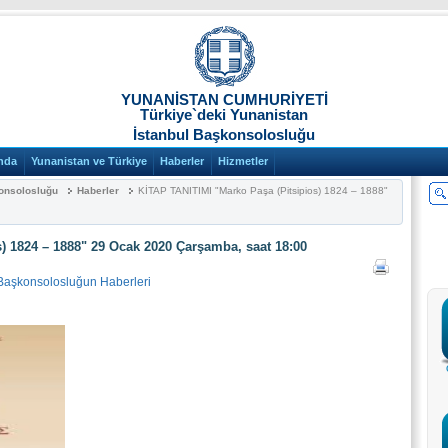
YUNANİSTAN CUMHURİYETİ
Türkiye`deki Yunanistan
İstanbul Başkonsolosluğu
nda
Yunanistan ve Türkiye
Haberler
Hizmetler
onsolosluğu
Haberler
KİTAP TANITIMI "Marko Paşa (Pitsipios) 1824 – 1888"
) 1824 – 1888" 29 Ocak 2020 Çarşamba, saat 18:00
 Başkonsolosluğun Haberleri