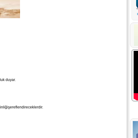
luk duyar.
nliğişereflendireceklerdir.