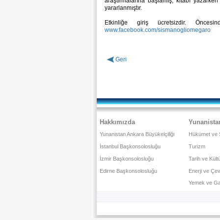
araştırmalarına başlamış; kitabı yazarken 
yararlanmıştır.
Etkinliğe giriş ücretsizdir. Önces
www.facebook.com/sismanogliomegaro
Geri
Hakkımızda
Yunanista
Yunanistan Ankara Büyükelçiliği
Hükümet ve 
İstanbul Başkonsolosluğu
Turizm
İzmir Başkonsolosluğu
Tarih ve Kült
Edirne Başkonsolosluğu
Enerji ve Çe
Yemek ve Ga