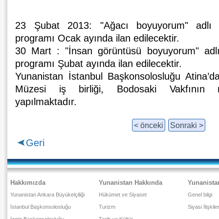
23 Şubat 2013: "Ağacı boyuyorum" adlı M
programı Ocak ayında ilan edilecektir.
30 Mart : "İnsan görüntüsü boyuyorum" adlı
programı Şubat ayında ilan edilecektir.
Yunanistan İstanbul Başkonsolosluğu Atina’
Müzesi iş birliği, Bodosaki Vakfının 
yapılmaktadır.
< önceki
Sonraki >
Geri
Hakkımızda
Yunanistan Hakkında
Yunanista
Yunanistan Ankara Büyükelçiliği
Hükümet ve Siyaset
Genel bilgi
İstanbul Başkonsolosluğu
Turizm
Siyasi İlişkile
İzmir Başkonsolosluğu
Tarih ve Kültür