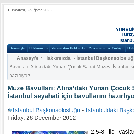
Cumartesi, 8 Auğstos 2026
YUNANİ
Türki
İstanb
Anasayfa
Hakkımızda
Yunanistan Hakkında
Yunanistan ve Türkiye
Hab
Anasayfa
Hakkımızda
İstanbul Başkonsolosluğ
Bavulları: Atina’daki Yunan Çocuk Sanat Müzesi İstanbul se
hazırlıyor!
Müze Bavulları: Atina’daki Yunan Çocuk 
İstanbul seyahati için bavullarını hazırlıyo
İstanbul Başkonsolosluğu
-
İstanbuldaki Başk
Friday, 28 December 2012
2,5-8 ile yaşl