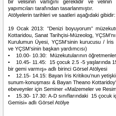
bir velisinin varlığını gereklidir ve velinin
yapımcıları tarafından tasarlanmıştır.
Atölyelerin tarihleri ve saatleri aşağıdaki gibidir:
19 Ocak 2013: "Denizi boyuyorum" müzekutu
Kottaridou, Sanat Tarihçisi-Müzeolog, YÇSM’nı
Kurulumun Üyesi, YÇSM’sinin kurucusu / İris K
ve YÇSM’sinin başkan yardımcısı)
• 10.00- 10.30: Müzekutularının öğretmenleri
• 10.45- 11.45: 15 çocuk 2.5 -5 yaşlarında 1
bir gemi varmış» adlı birinci Görsel Atölyesi
• 12.15- 14.15: Bayan İris Kritikou’nun yetişkin 
sunum-konuşması & Bayan Theano Kottaridoy’
ebeveynler için Seminer «Malzemeler ve Resim
• 15.30- 17.30: A-D sınıflarındaki 15 çocuk i
Gemisi» adlı Görsel Atölye