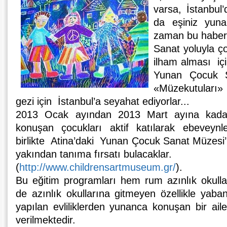
varsa, İstanbul
da eşiniz yun
zaman bu haber si
Sanat yoluyla ço
ilham alması içi
Yunan Çocuk 
«Müzekutuları» 
gezi için İstanbul’a seyahat ediyorlar...
2013 Ocak ayından 2013 Mart ayına kadar
konuşan çocukları aktif katılarak ebeveynle
birlikte Atina’daki Yunan Çocuk Sanat Müzesi’
yakından tanıma fırsatı bulacaklar.
(
http://www.childrensartmuseum.gr/
).
Bu eğitim programları hem rum azınlık okull
de azınlık okullarına gitmeyen özellikle yaban
yapılan evliliklerden yunanca konuşan bir ail
verilmektedir.