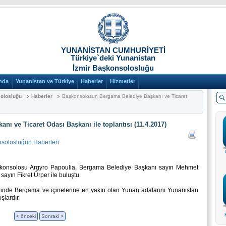
YUNANİSTAN CUMHURİYETİ
Türkiye`deki Yunanistan
İzmir Başkonsolosluğu
nda
Yunanistan ve Türkiye
Haberler
Hizmetler
solosluğu
Haberler
Başkonsolosun Bergama Belediye Başkanı ve Ticaret
ı ve Ticaret Odası Başkanı ile toplantısı (11.4.2017)
nsolosluğun Haberleri
aşkonsolosu Argyro Papoulia, Bergama Belediye Başkanı sayın Mehmet
yın Fikret Ürper ile buluştu.
rlerinde Bergama ve içinelerine en yakın olan Yunan adalarını Yunanistan
ışlardır.
< önceki
Sonraki >