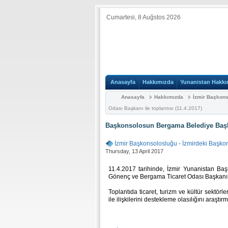
Cumartesi, 8 Auğstos 2026
Anasayfa
Hakkımızda
Yunanistan Hakkı
Anasayfa
Hakkımızda
İzmir Başkon
Odası Başkanı ile toplantısı (11.4.2017)
Başkonsolosun Bergama Belediye Başkan
İzmir Başkonsolosluğu
-
İzmirdeki Başko
Thursday, 13 April 2017
11.4.2017 tarihinde, İzmir Yunanistan B
Gönenç ve Bergama Ticaret Odası Başkanı sa
Toplantıda ticaret, turizm ve kültür sektö
ile ilişkilerini destekleme olasılığını araştırm