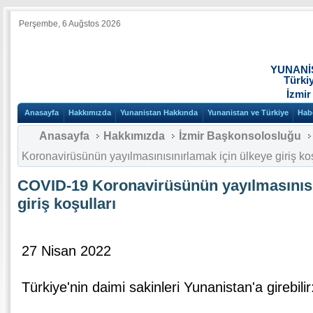
Perşembe, 6 Auğstos 2026
YUNANİ
Türki
İzmir
Anasayfa
Hakkımızda
Yunanistan Hakkında
Yunanistan ve Türkiye
Hab
Anasayfa
Hakkımızda
İzmir Başkonsolosluğu
Koronavirüsünün yayılmasınısınırlamak için ülkeye giriş koş
COVID-19 Koronavirüsünün yayılmasınısı
giriş koşulları
27 Nisan 2022
Türkiye'nin daimi sakinleri Yunanistan'a girebilir