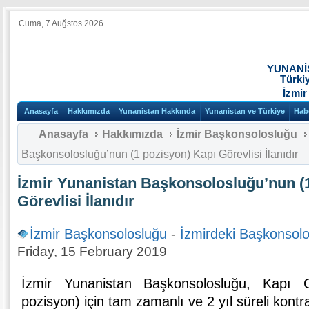
Cuma, 7 Auğstos 2026
YUNANİ
Türki
İzmir
Anasayfa
Hakkımızda
Yunanistan Hakkında
Yunanistan ve Türkiye
Hab
Anasayfa
Hakkımızda
İzmir Başkonsolosluğu
Başkonsolosluğu’nun (1 pozisyon) Kapı Görevlisi İlanıdır
İzmir Yunanistan Başkonsolosluğu’nun (
Görevlisi İlanıdır
İzmir Başkonsolosluğu
-
İzmirdeki Başkonsolo
Friday, 15 February 2019
İzmir Yunanistan Başkonsolosluğu, Kapı G
pozisyon) için tam zamanlı ve 2 yıl süreli kontra