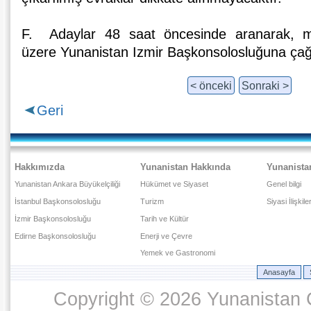
F. Adaylar 48 saat öncesinde aranarak, mü
üzere Yunanistan Izmir Başkonsolosluğuna çağr
< önceki
Sonraki >
Geri
Hakkımızda
Yunanistan Hakkında
Yunanista
Yunanistan Ankara Büyükelçiliği
Hükümet ve Siyaset
Genel bilgi
İstanbul Başkonsolosluğu
Turizm
Siyasi İlişkile
İzmir Başkonsolosluğu
Tarih ve Kültür
Edirne Başkonsolosluğu
Enerji ve Çevre
Yemek ve Gastronomi
Anasayfa
Copyright © 2026 Yunanistan C