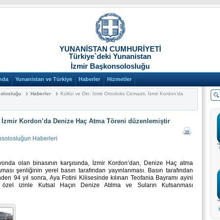
YUNANİSTAN CUMHURİYETİ
Türkiye`deki Yunanistan
İzmir Başkonsolosluğu
nda
Yunanistan ve Türkiye
Haberler
Hizmetler
solosluğu
Haberler
Kültür ve Din: İzmir Ortodoks Cemaati, İzmir Kordon’da
, İzmir Kordon’da Denize Haç Atma Töreni düzenlemiştir
nsolosluğun Haberleri
yonda olan binasının karşısında, İzmir Kordon’dan, Denize Haç atma
ması şenliğinin yerel basın tarafından yayınlanması. Basın tarafından
den 94 yıl sonra, Aya Fotini Kilisesinde kılınan Teofania Bayramı ayini
i özel izinle Kutsal Haçın Denize Atılma ve Suların Kutsanması