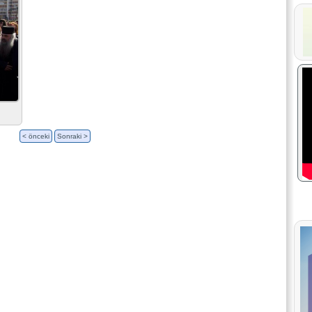
< önceki
Sonraki >