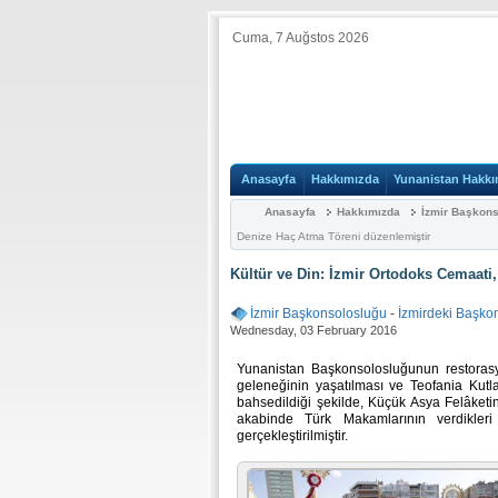
Cuma, 7 Auğstos 2026
Anasayfa
Hakkımızda
Yunanistan Hakkı
Anasayfa
Hakkımızda
İzmir Başkon
Denize Haç Atma Töreni düzenlemiştir
Kültür ve Din: İzmir Ortodoks Cemaati
İzmir Başkonsolosluğu
-
İzmirdeki Başko
Wednesday, 03 February 2016
Yunanistan Başkonsolosluğunun restoras
geleneğinin yaşatılması ve Teofania Kutla
bahsedildiği şekilde, Küçük Asya Felâketin
akabinde Türk Makamlarının verdikler
gerçekleştirilmiştir.