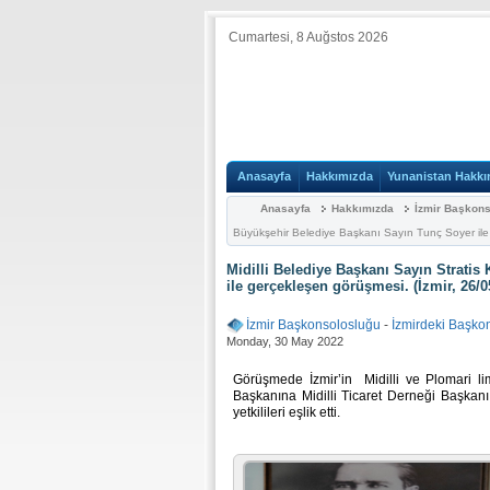
Cumartesi, 8 Auğstos 2026
Anasayfa
Hakkımızda
Yunanistan Hakkı
Anasayfa
Hakkımızda
İzmir Başkon
Büyükşehir Belediye Başkanı Sayın Tunç Soyer ile 
Midilli Belediye Başkanı Sayın Stratis
ile gerçekleşen görüşmesi. (İzmir, 26/0
İzmir Başkonsolosluğu
-
İzmirdeki Başko
Monday, 30 May 2022
Görüşmede İzmir’in Midilli ve Plomari lima
Başkanına Midilli Ticaret Derneği Başkanı
yetkilileri eşlik etti.