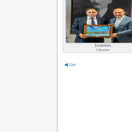
Συνάντηση
2 Resimler
Geri