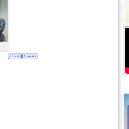
< önceki
Sonraki >