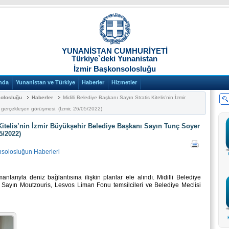
YUNANİSTAN CUMHURİYETİ
Türkiye`deki Yunanistan
İzmir Başkonsolosluğu
nda
Yunanistan ve Türkiye
Haberler
Hizmetler
solosluğu
Haberler
Midilli Belediye Başkanı Sayın Stratis Kitelis’nin İzmir
gerçekleşen görüşmesi. (İzmir, 26/05/2022)
 Kitelis’nin İzmir Büyükşehir Belediye Başkanı Sayın Tunç Soyer
5/2022)
nsolosluğun Haberleri
nlarıyla deniz bağlantısına ilişkin planlar ele alındı. Midilli Belediye
 Sayın Moutzouris, Lesvos Liman Fonu temsilcileri ve Belediye Meclisi