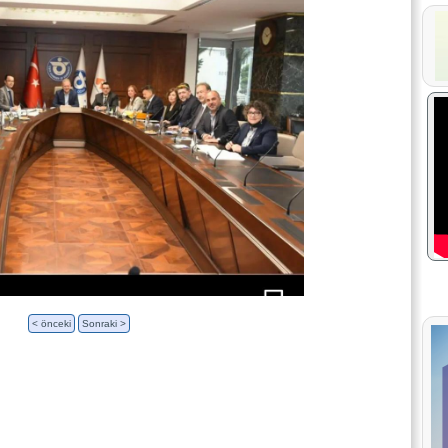
< önceki
Sonraki >