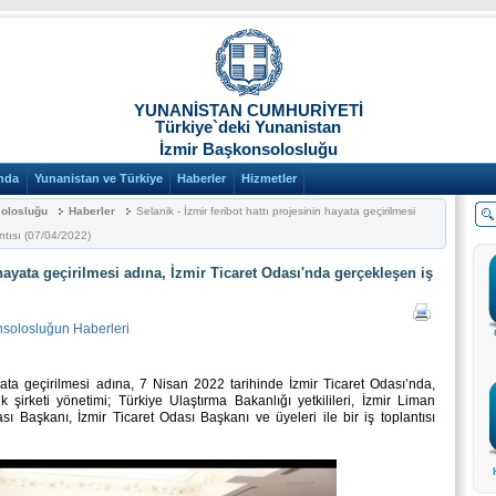
YUNANİSTAN CUMHURİYETİ
Türkiye`deki Yunanistan
İzmir Başkonsolosluğu
nda
Yunanistan ve Türkiye
Haberler
Hizmetler
solosluğu
Haberler
Selanik - İzmir feribot hattı projesinin hayata geçirilmesi
ntısı (07/04/2022)
 hayata geçirilmesi adına, İzmir Ticaret Odası'nda gerçekleşen iş
nsolosluğun Haberleri
ayata geçirilmesi adına, 7 Nisan 2022 tarihinde İzmir Ticaret Odası’nda,
 şirketi yönetimi; Türkiye Ulaştırma Bakanlığı yetkilileri, İzmir Liman
ı Başkanı, İzmir Ticaret Odası Başkanı ve üyeleri ile bir iş toplantısı