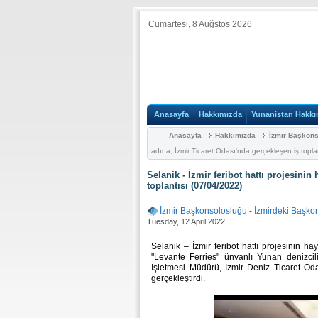
Cumartesi, 8 Auğstos 2026
Anasayfa
Hakkımızda
Yunanistan Hakkı
Anasayfa
Hakkımızda
İzmir Başkon
adına, İzmir Ticaret Odası'nda gerçekleşen iş topla
Selanik - İzmir feribot hattı projesinin
toplantısı (07/04/2022)
İzmir Başkonsolosluğu
-
İzmirdeki Başko
Tuesday, 12 April 2022
Selanik – İzmir feribot hattı projesinin h
"Levante Ferries" ünvanlı Yunan denizcilik
İşletmesi Müdürü, İzmir Deniz Ticaret Odas
gerçekleştirdi.