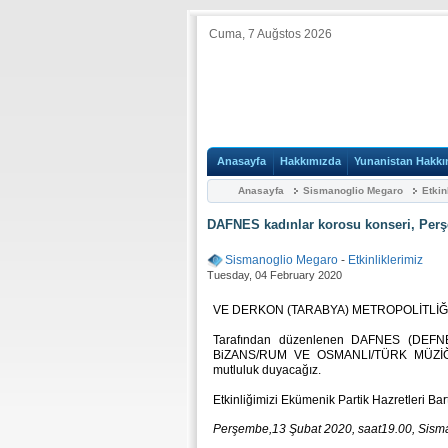
Cuma, 7 Auğstos 2026
Anasayfa
Hakkımızda
Yunanistan Hakkı
Anasayfa
Sismanoglio Megaro
Etkin
DΑFNES kadınlar korosu konseri, Perş
Sismanoglio Megaro
-
Etkinliklerimiz
Tuesday, 04 February 2020
VE DERKON (TARABYA) METROPOLİTLİĞ
Tarafından düzenlenen DΑFNES (DEFNEL
BiZANS/RUM VE OSMANLI/TÜRK MÜZİĞİ B
mutluluk duyacağız.
Etkinliğimizi Ekümenik Partik Hazretleri Bar
Perşembe,13 Şubat 2020, saat19.00, Sismano