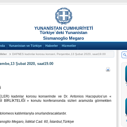
YUNANİSTAN CUMHURİYETİ
Türkiye`deki Yunanistan
Sismanoglio Megaro
nda
Yunanistan ve Türkiye
Haberler
Hizmetler
likler
DΑFNES kadınlar korosu konseri, Perşembe,13 Şubat 2020, saat19.00
embe,13 Şubat 2020, saat19.00
İ
ER) kadınlar korosu konserinde ve Dr. Antonios Hacopulos’un «
İRLİKTELİĞİ » konulu konferansında sizleri aramızda görmekten
tolomeos katılımlarıyla onurlandıracaklardır.
glio Megaro, İstiklal Cad. 60, İstanbul,Τürkiye