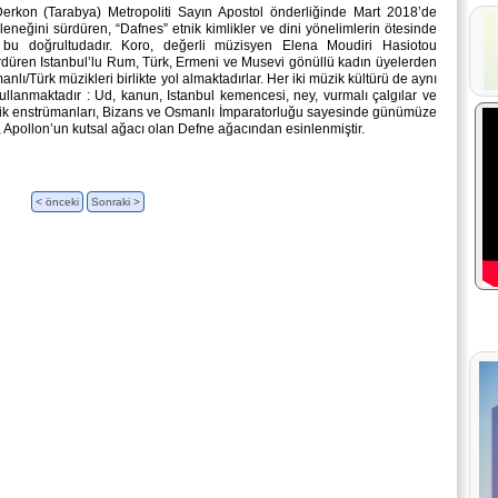
erkon (Tarabya) Metropoliti Sayın Apostol önderliğinde Mart 2018’de
eleneğini sürdüren, “Dafnes” etnik kimlikler ve dini yönelimlerin ötesinde
 bu doğrultudadır. Koro, değerli müzisyen Elena Moudiri Hasiotou
ürdüren Istanbul’lu Rum, Türk, Ermeni ve Musevi gönüllü kadın üyelerden
nlı/Türk müzikleri birlikte yol almaktadırlar. Her iki müzik kültürü de aynı
ullanmaktadır : Ud, kanun, Istanbul kemencesi, ney, vurmalı çalgılar ve
ik enstrümanları, Bizans ve Osmanlı İmparatorluğu sayesinde günümüze
ı, Apollon’un kutsal ağacı olan Defne ağacından esinlenmiştir.
< önceki
Sonraki >