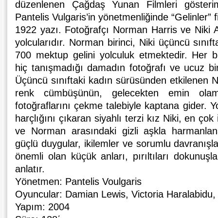
düzenlenen Çağdaş Yunan Filmleri gösterim
Pantelis Vulgaris’in yönetmenliğinde “Gelinler” fi
1922 yazı. Fotoğrafçı Norman Harris ve Niki 
yolcularıdır. Norman birinci, Niki üçüncü sınıf
700 mektup gelini yolculuk etmektedir. Her b
hiç tanışmadığı damadın fotoğrafı ve ucuz bir
Üçüncü sınıftaki kadın sürüsünden etkilenen 
renk cümbüşünün, gelecekten emin olam
fotoğraflarını çekme talebiyle kaptana gider. Y
harçlığını çıkaran siyahlı terzi kız Niki, en çok i
ve Norman arasındaki gizli aşkla harmanlana
güçlü duygular, ikilemler ve sorumlu davranışla
önemli olan küçük anları, pırıltıları dokunuşla
anlatır.
Yönetmen: Pantelis Voulgaris
Oyuncular: Damian Lewis, Victoria Haralabidu,
Yapım: 2004