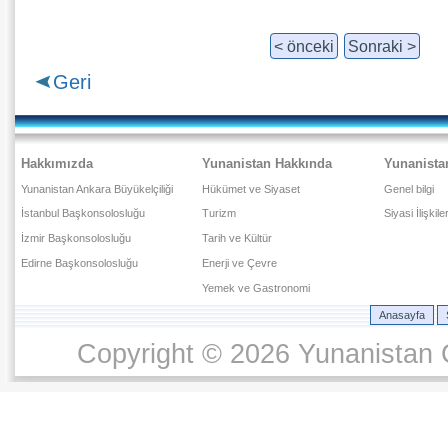
< önceki
Sonraki >
Geri
Hakkımızda
Yunanistan Hakkında
Yunanista
Yunanistan Ankara Büyükelçiliği
Hükümet ve Siyaset
Genel bilgi
İstanbul Başkonsolosluğu
Turizm
Siyasi İlişkile
İzmir Başkonsolosluğu
Tarih ve Kültür
Edirne Başkonsolosluğu
Enerji ve Çevre
Yemek ve Gastronomi
Anasayfa
Copyright © 2026 Yunanistan C