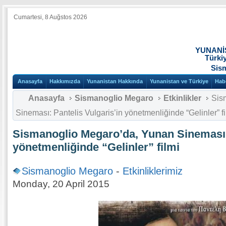
Cumartesi, 8 Auğstos 2026
YUNANİ
Türki
Sis
Anasayfa
Hakkımızda
Yunanistan Hakkında
Yunanistan ve Türkiye
Hab
Anasayfa
Sismanoglio Megaro
Etkinlikler
Sis
Sineması: Pantelis Vulgaris’in yönetmenliğinde “Gelinler” fi
Sismanoglio Megaro’da, Yunan Sineması: 
yönetmenliğinde “Gelinler” filmi
Sismanoglio Megaro
-
Etkinliklerimiz
Monday, 20 April 2015