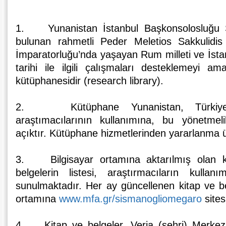
1. Yunanistan İstanbul Başkonsolosluğu 
bulunan rahmetli Peder Meletios Sakkulidi
İmparatorluğu’nda yaşayan Rum milleti ve İst
tarihi ile ilgili çalışmaları desteklemeyi a
kütüphanesidir (research library).
2. Kütüphane Yunanistan, Türkiye 
araştımacılarının kullanımına, bu yönetmelik
açıktır. Kütüphane hizmetlerinden yararlanma ü
3. Bilgisayar ortamına aktarılmış olan k
belgelerin listesi, araştırmacıların kullan
sunulmaktadır. Her ay güncellenen kitap ve belg
ortamına
www.mfa.gr/sismanogliomegaro
site
4. Kitap ve belgeler, Veria (şehri) Merke