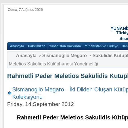
Cuma, 7 Auğstos 2026
YUNANİ
Türki
Sis
Anasayfa
Hakkımızda
Yunanistan Hakkında
Yunanistan ve Türkiye
Hab
Anasayfa
Sismanoglio Megaro
Sakulidis Kütüp
Meletios Sakulidis Kütüphanesi Yönetmeliği
Rahmetli Peder Meletios Sakulidis Kütüp
Sismanoglio Megaro
-
İki Dilden Oluşan Kütü
Koleksiyonu
Friday, 14 September 2012
Rahmetli Peder Meletios Sakulidis Kütü