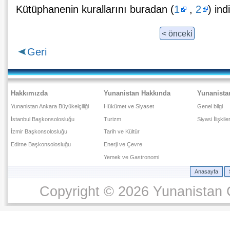
Kütüphanenin kurallarını buradan (
1
,
2
) ind
< önceki
Geri
Hakkımızda
Yunanistan Hakkında
Yunanista
Yunanistan Ankara Büyükelçiliği
Hükümet ve Siyaset
Genel bilgi
İstanbul Başkonsolosluğu
Turizm
Siyasi İlişkile
İzmir Başkonsolosluğu
Tarih ve Kültür
Edirne Başkonsolosluğu
Enerji ve Çevre
Yemek ve Gastronomi
Anasayfa
Copyright © 2026 Yunanistan C