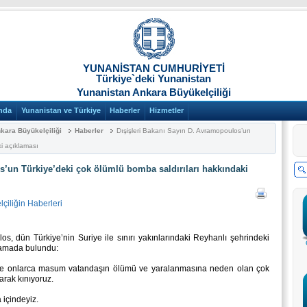
YUNANİSTAN CUMHURİYETİ
Türkiye`deki Yunanistan
Yunanistan Ankara Büyükelçiliği
nda
Yunanistan ve Türkiye
Haberler
Hizmetler
kara Büyükelçiliği
Haberler
Dışişleri Bakanı Sayın D. Avramopoulos’un
ki açıklaması
s’un Türkiye’deki çok ölümlü bomba saldırıları hakkındaki
çiliğin Haberleri
os, dün Türkiye’nin Suriye ile sınırı yakınlarındaki Reyhanlı şehrindeki
klamada bulundu:
ve onlarca masum vatandaşın ölümü ve yaralanmasına neden olan çok
larak kınıyoruz.
 içindeyiz.