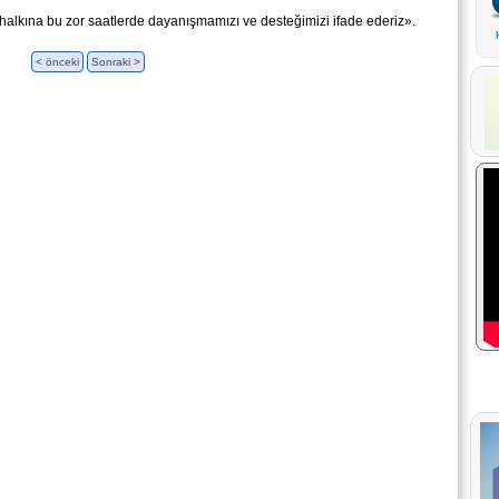
 halkına bu zor saatlerde dayanışmamızı ve desteğimizi ifade ederiz».
< önceki
Sonraki >