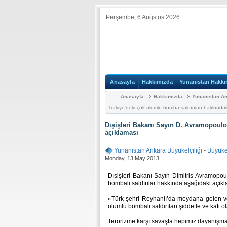
Perşembe, 6 Auğstos 2026
Anasayfa
Hakkımızda
Yunanistan Hakkı
Anasayfa
Hakkımızda
Yunanistan An
Türkiye’deki çok ölümlü bomba saldırıları hakkında
Dışişleri Bakanı Sayın D. Avramopoulo
açıklaması
Yunanistan Ankara Büyükelçiliği
-
Büyükel
Monday, 13 May 2013
Dışişleri Bakanı Sayın Dimitris Avramopoul
bombalı saldırılar hakkında aşağıdaki açı
«Türk şehri Reyhanlı’da meydana gelen 
ölümlü bombalı saldırıları şiddetle ve kati o
Terörizme karşı savaşta hepimiz dayanışma