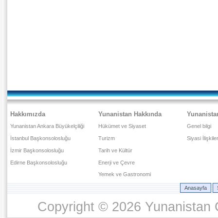
Hakkımızda
Yunanistan Hakkında
Yunanista
Yunanistan Ankara Büyükelçiliği
Hükümet ve Siyaset
Genel bilgi
İstanbul Başkonsolosluğu
Turizm
Siyasi İlişkile
İzmir Başkonsolosluğu
Tarih ve Kültür
Edirne Başkonsolosluğu
Enerji ve Çevre
Yemek ve Gastronomi
Anasayfa
Copyright © 2026 Yunanistan C