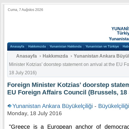
Cuma, 7 Auğstos 2026
YUNANİ
Türki
Yunanista
Anasayfa
Hakkımızda
Yunanistan Hakkında
Yunanistan ve Türkiye
Hab
Anasayfa
Hakkımızda
Yunanistan Ankara Büyüke
Minister Kotzias’ doorstep statement on arrival at the EU Fo
18 July 2016)
Foreign Minister Kotzias’ doorstep statem
EU Foreign Affairs Council (Brussels, 18 
Yunanistan Ankara Büyükelçiliği
-
Büyükelçiliğ
Monday, 18 July 2016
"Greece is a European anchor of democracy