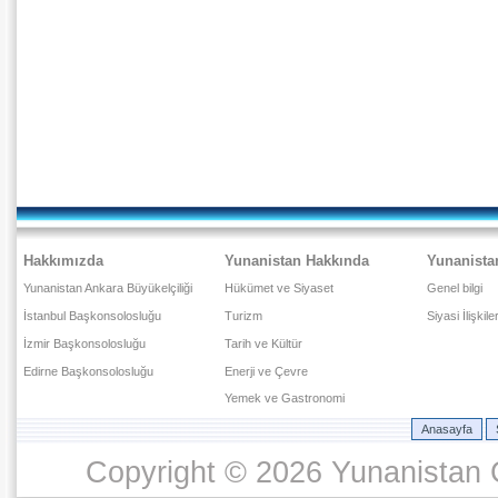
Hakkımızda
Yunanistan Hakkında
Yunanista
Yunanistan Ankara Büyükelçiliği
Hükümet ve Siyaset
Genel bilgi
İstanbul Başkonsolosluğu
Turizm
Siyasi İlişkile
İzmir Başkonsolosluğu
Tarih ve Kültür
Edirne Başkonsolosluğu
Enerji ve Çevre
Yemek ve Gastronomi
Anasayfa
Copyright © 2026 Yunanistan C