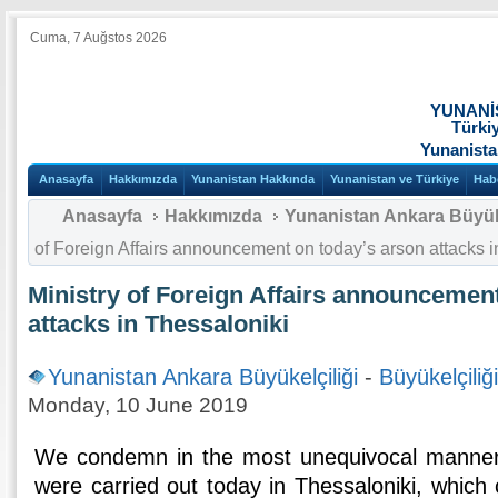
Cuma, 7 Auğstos 2026
YUNANİ
Türki
Yunanista
Anasayfa
Hakkımızda
Yunanistan Hakkında
Yunanistan ve Türkiye
Hab
Anasayfa
Hakkımızda
Yunanistan Ankara Büyüke
of Foreign Affairs announcement on today’s arson attacks i
Ministry of Foreign Affairs announcemen
attacks in Thessaloniki
Yunanistan Ankara Büyükelçiliği
-
Büyükelçiliğ
Monday, 10 June 2019
We condemn in the most unequivocal manner 
were carried out today in Thessaloniki, whic