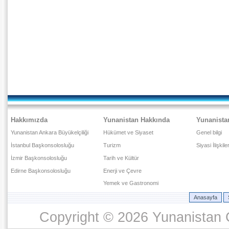
Hakkımızda
Yunanistan Hakkında
Yunanista
Yunanistan Ankara Büyükelçiliği
Hükümet ve Siyaset
Genel bilgi
İstanbul Başkonsolosluğu
Turizm
Siyasi İlişkile
İzmir Başkonsolosluğu
Tarih ve Kültür
Edirne Başkonsolosluğu
Enerji ve Çevre
Yemek ve Gastronomi
Anasayfa
Copyright © 2026 Yunanistan C