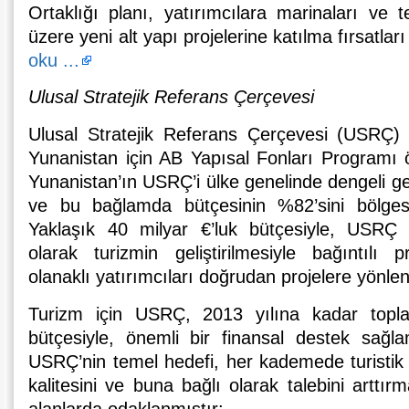
Ortaklığı planı, yatırımcılara marinaları ve 
üzere yeni alt yapı projelerine katılma fırsatla
oku ...
Ulusal Stratejik Referans Çerçevesi
Ulusal Stratejik Referans Çerçevesi (USRÇ) 
Yunanistan için AB Yapısal Fonları Programı önc
Yunanistan’ın USRÇ’i ülke genelinde dengeli g
ve bu bağlamda bütçesinin %82’sini bölgesel
Yaklaşık 40 milyar €’luk bütçesiyle, USRÇ
olarak turizmin geliştirilmesiyle bağıntılı p
olanaklı yatırımcıları doğrudan projelere yönlen
Turizm için USRÇ, 2013 yılına kadar topl
bütçesiyle, önemli bir finansal destek sağl
USRÇ’nin temel hedefi, her kademede turistik 
kalitesini ve buna bağlı olarak talebini arttı
alanlarda odaklanmıştır: