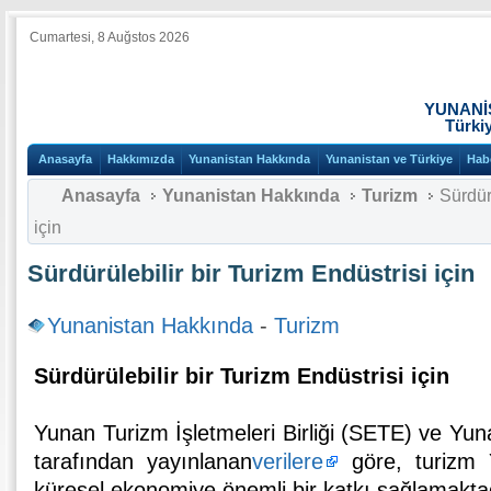
Cumartesi, 8 Auğstos 2026
YUNANİ
Türki
Anasayfa
Hakkımızda
Yunanistan Hakkında
Yunanistan ve Türkiye
Hab
Anasayfa
Yunanistan Hakkında
Turizm
Sürdür
için
Sürdürülebilir bir Turizm Endüstrisi için
Yunanistan Hakkında
-
Turizm
Sürdürülebilir bir Turizm Endüstrisi için
Yunan Turizm İşletmeleri Birliği (SETE) ve Yu
tarafından yayınlanan
verilere
göre, turizm 
küresel ekonomiye önemli bir katkı sağlamaktad