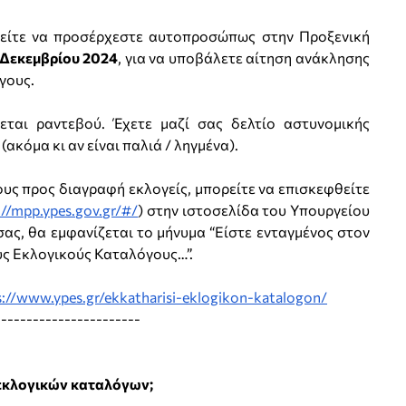
είτε να προσέρχεστε αυτοπροσώπως στην Προξενική
 Δεκεμβρίου 2024
, για να υποβάλετε αίτηση ανάκλησης
γους.
εται ραντεβού. Έχετε μαζί σας δελτίο αστυνομικής
ακόμα κι αν είναι παλιά / ληγμένα).
υς προς διαγραφή εκλογείς, μπορείτε να επισκεφθείτε
://mpp.ypes.gov.gr/#/
) στην ιστοσελίδα του Υπουργείου
ας, θα εμφανίζεται το μήνυμα “Είστε ενταγμένος στον
ς Εκλογικούς Καταλόγους…”.
s://www.ypes.gr/ekkatharisi-eklogikon-katalogon/
-----------------------
 εκλογικών καταλόγων;