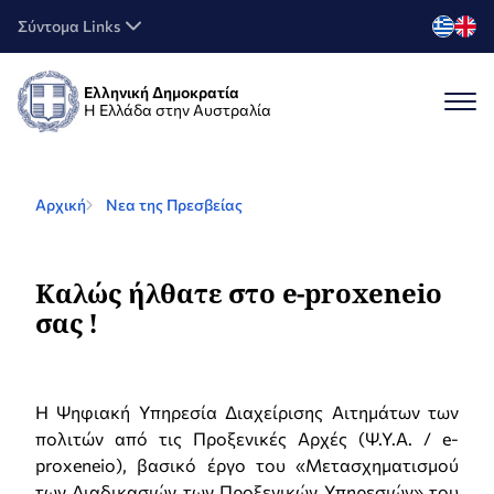
Σύντομα Links
Ελληνική Δημοκρατία
Η Ελλάδα στην Αυστραλία
Αρχική
Νεα της Πρεσβείας
Καλώς ήλθατε στο e-proxeneio
σας !
Η Ψηφιακή Υπηρεσία Διαχείρισης Αιτημάτων των
πολιτών από τις Προξενικές Αρχές (Ψ.Υ.Α. / e-
proxeneio), βασικό έργο του «Μετασχηματισμού
των Διαδικασιών των Προξενικών Υπηρεσιών» του