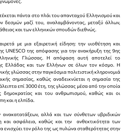
ευγνώμονες.
στέκεται πάντα στο πλάι του απανταχού Ελληνισμού και
ών δεσμών μαζί του, αναλαμβάνοντας, μεταξύ άλλων,
άθειας και των ελληνικών σπουδών διεθνώς.
ιρετά με μια εξαιρετική είδηση: την υιοθέτηση και
της UNESCO της απόφασης για την ανακήρυξη της 9ης
λληνικής Γλώσσας. Η απόφαση αυτή αποτελεί το
ης Ελλάδας και των Ελλήνων σε όλων τον κόσμο. Η
νικής γλώσσας στην παγκόσμια πολιτιστική κληρονομιά
ρικής σημασίας, καθώς αναδεικνύεται η σημασία της
λειπτα επί 3000 έτη, της γλώσσας μέσα από την οποία
ς δημοκρατίας και του ανθρωπισμού, καθώς και οι
πη και η ελπίδα.
ν ανακατατάξεων, αλλά και των σύνθετων υβριδικών
νη και ασφάλεια, καθώς και την ανθεκτικότητα των
α ενισχύει τον ρόλο της ως πυλώνα σταθερότητας στην