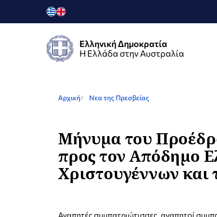
Ελληνική Δημοκρατία
Η Ελλάδα στην Αυστραλία
Αρχική
Νεα της Πρεσβείας
Μήνυμα του Προέδρο
προς τον Απόδημο Ε
Χριστουγέννων και τ
Αγαπητές συμπατριώτισσες, αγαπητοί συμπ