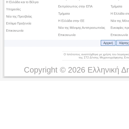
Η Ελλάδα και το Βέλγιο
Εκπρόσωπος στην ΕΠΑ
Τμήματα
Υπηρεσίες
Τμήματα
Η Ελλάδα σ
Νέα της Πρεσβείας
Η Ελλάδα στην ΕΕ
Νέα της Μόν
Επίτιμα Προξενεία
Νέα της Μόνιμης Αντιπροσωπείας
Ευκαιρίες πρ
Επικοινωνία
Επικοινωνία
Επικοινωνία
Αρχική
Χάρτης
Ο Ιστότοπος αναπτύχθηκε με χρήση του λογισμικ
της ΣΤ2 Δ/νσης Μηχανογράφησης Επικ
Copyright © 2026 Ελληνική Δ