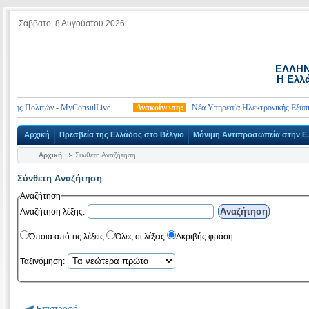
Σάββατο, 8 Αυγούστου 2026
ΕΛΛΗΝ
Η Ελλά
σης Πολιτών - MyConsulLive
Ανακοίνωση:
Νέα Υπηρεσία Ηλεκτρονικής Εξυπηρέ
Αρχική
Πρεσβεία της Ελλάδος στο Βέλγιο
Μόνιμη Αντιπροσωπεία στην Ε.
Αρχική
Σύνθετη Αναζήτηση
Σύνθετη Αναζήτηση
Αναζήτηση
Αναζήτηση λέξης:
Όποια από τις λέξεις
Όλες οι λέξεις
Ακριβής φράση
Ταξινόμηση:
Επιστροφή