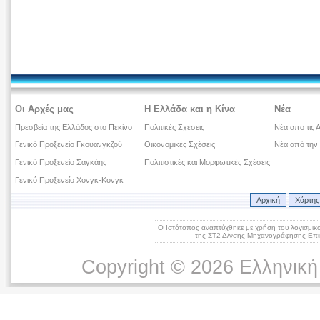
Οι Αρχές μας
Η Ελλάδα και η Κίνα
Νέα
Πρεσβεία της Ελλάδος στο Πεκίνο
Πολιτικές Σχέσεις
Νέα απο τις 
Γενικό Προξενείο Γκουανγκζού
Οικονομικές Σχέσεις
Νέα από την
Γενικό Προξενείο Σαγκάης
Πολιτιστικές και Μορφωτικές Σχέσεις
Γενικό Προξενείο Χονγκ-Κονγκ
Αρχική
Χάρτης
Ο Ιστότοπος αναπτύχθηκε με χρήση του λογισμικ
της ΣΤ2 Δ/νσης Μηχανογράφησης Επικ
Copyright © 2026 Ελληνική