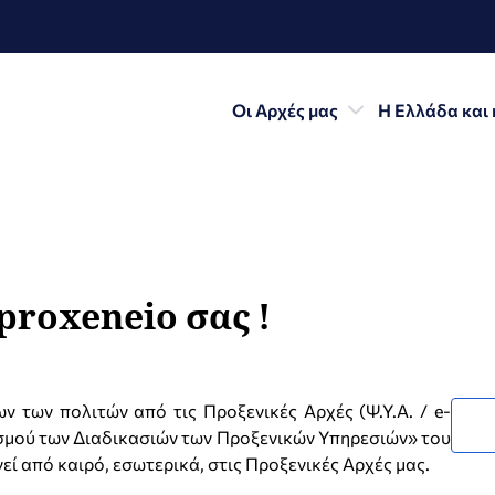
Οι Αρχές μας
Η Ελλάδα και 
proxeneio σας !
 των πολιτών από τις Προξενικές Αρχές (Ψ.Υ.Α. / e-
σμού των Διαδικασιών των Προξενικών Υπηρεσιών» του
ί από καιρό, εσωτερικά, στις Προξενικές Αρχές μας.