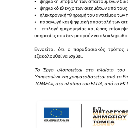
• ψηφιακή υποβολή των απαιτούµενων δικ
• ψηφιακό έλεγχο των αιτηµάτων από τους
• ηλεκτρονική πληρωµή του αντιτίµου των 
• παραγωγή και ψηφιακή αποστολή των αιτ
• επιλογή ηµεροµηνίας και ώρας επίσκεψης
υπηρεσίες που δεν µπορούν να ολοκληρωθο
Εννοείται ότι ο παραδοσιακός τρόπος ε
εξακολουθεί να ισχύει.
Το Έργο υλοποιείται στο πλαίσιο του 
Υπηρεσιών» και χρηματοδοτείται από το
ΤΟΜΕΑ», στο πλαίσιο του ΕΣΠΑ, από το ΕΚΤ