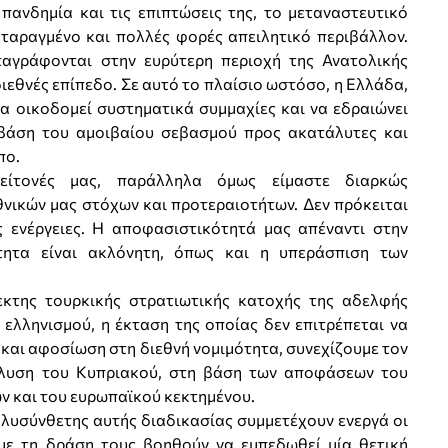
πανδημία και τις επιπτώσεις της, το μεταναστευτικό
α ταραγμένο και πολλές φορές απειλητικό περιβάλλον.
ταγράφονται στην ευρύτερη περιοχή της Ανατολικής
ιεθνές επίπεδο. Σε αυτό το πλαίσιο ωστόσο, η Ελλάδα,
α οικοδομεί συστηματικά συμμαχίες και να εδραιώνει
 βάση του αμοιβαίου σεβασμού προς ακατάλυτες και
πο.
είτονές μας, παράλληλα όμως είμαστε διαρκώς
νικών μας στόχων και προτεραιοτήτων. Δεν πρόκειται
ς ενέργειες. H αποφασιστικότητά μας απέναντι στην
ότητα είναι ακλόνητη, όπως και η υπεράσπιση των
εκτης τουρκικής στρατιωτικής κατοχής της αδελφής
ελληνισμού, η έκταση της οποίας δεν επιτρέπεται να
και αφοσίωση στη διεθνή νομιμότητα, συνεχίζουμε τον
ίλυση του Κυπριακού, στη βάση των αποφάσεων του
 και του ευρωπαϊκού κεκτημένου.
ολυσύνθετης αυτής διαδικασίας συμμετέχουν ενεργά οι
 με τη δράση τους βοηθούν να εμπεδωθεί μία θετική