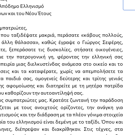
 Απόδημο Ελληνισμό
νων και του Νέου Έτους
μπατριώτες,
 που ταξιδέψατε μακριά, περάσατε «κάβους πολλούς,
ν άλλη θάλασσα», καθώς έγραψε ο Γιώργος Σεφέρης,
ε, ξεπεράσατε τις δυσκολίες, στήσατε οικογένειες,
με την πατρογονική γη, φέροντας την ελληνική σας
πειρία μιας διελκυστίνδας ανάμεσα στο οικείο και το
έσεις και τα καταφέρατε, χωρίς να απεμπολήσετε τα
α παιδιά σας, ομογενείς δεύτερης και τρίτης γενιάς
της αφομοίωσης και διατηρείτε με τη μητέρα πατρίδα
υ καθορίζουν την αυτοαντίληψή σας.
υς συμπατριώτες μας. Κρατάτε ζωντανή την παράδοση
ζεται με τους ανοιχτούς ορίζοντες, την ανάγκη για
ιτισμούς και την διάδραση με τα πλέον γόνιμα στοιχεία
ία του ελληνισμού είναι δεμένη με το ταξίδι. Όπου και
ηνες, διέπρεψαν και διακρίθηκαν. Στις τέχνες, στα