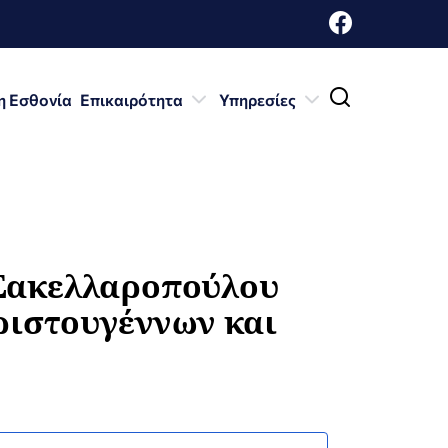
η Εσθονία
Επικαιρότητα
Υπηρεσίες
 Σακελλαροπούλου
ριστουγέννων και