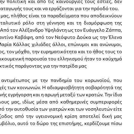
ν πολιτική και από τις καινούργιες τους εστίες, δεν
αταγωγής τους και να εργάζονται για την πρόοδό του.
 μας, πλήθος είναι τα παραδείγματα που αποδεικνύουν
αταλυτικό ρόλο στη γέννηση και τη διαμόρφωση της
 Από τον Αλέξανδρο Υψηλάντη ως τον Ευάγγελο Ζάππα,
αντίνο Καβάφη, από τον Νεόφυτο Δούκα ως την Έλενα
αρία Κάλλας χιλιάδες άλλοι, επώνυμοι και ανώνυμοι,
ς, τον μόχθο, την ευρηματικότητα και το ήθος τους το
οικουμενική παρουσία του ελληνισμού ήταν το καύχημά
κτικός παράγοντας για την πατρίδα μας
 αντιμέτωπος με την πανδημία του κορωνοϊού, που
τοχές των κοινωνιών. Η αδιαμφισβήτητη σοβαρότητά της
νής εγρήγορση και η αρωγή μεταξύ των κρατών. Την ίδια
λους μας, ιδίως μέσα από καθημερινές συμπεριφορές
ό την αυτοθυσία των γιατρών και των νοσηλευτών είτε
οδος από την υγειονομική κρίση αποτελεί δική μας
μβόλιο, αυτό το δώρο της επιστήμης, κερδίζουμε πίσω