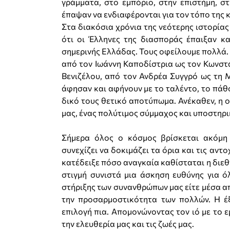
γράμματα, στο εμπόριο, στην επιστήμη, στη
έπαψαν να ενδιαφέρονται για τον τόπο της κ
Στα διακόσια χρόνια της νεότερης ιστορίας
ότι οι Έλληνες της διασποράς έπαιξαν κ
σημερινής Ελλάδας. Τους οφείλουμε πολλά.
από τον Ιωάννη Καποδίστρια ως τον Κωνστ
Βενιζέλου, από τον Ανδρέα Συγγρό ως τη Μ
άφησαν και αφήνουν με το ταλέντο, το πάθο
δικό τους θετικό αποτύπωμα. Ανέκαθεν, η 
μας, ένας πολύτιμος σύμμαχος και υποστηρι
Σήμερα όλος ο κόσμος βρίσκεται ακόμη
συνεχίζει να δοκιμάζει τα όρια και τις αν
κατέδειξε πόσο αναγκαία καθίσταται η διεθ
στιγμή συνιστά μια άσκηση ευθύνης για ό
στήριξης των συνανθρώπων μας είτε μέσα απ
την προσαρμοστικότητα των πολλών. Η έξ
επιλογή πια. Απομονώνοντας τον ιό με το ε
την ελευθερία μας και τις ζωές μας.