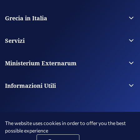
Grecia in Italia
Ambasciata
Contatti
Servizi
Visas
Servizi al cittadino
Ministerium Externarum
Digital Consular Services
Ministerium
Missiones nostrae transmarinae
Informazioni Utili
Consolati Onorari
Conoscere la Grecia
The website uses cookies in order to offer you the best
possible experience
Terms of Use
Social Media Policy
Accessibility Statement