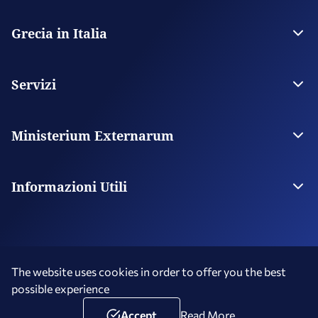
Grecia in Italia
Ambasciata
Contatti
Servizi
Visas
Servizi al cittadino
Ministerium Externarum
Digital Consular Services
Ministerium
Missiones nostrae transmarinae
Informazioni Utili
Consolati Onorari
Conoscere la Grecia
The website uses cookies in order to offer you the best
possible experience
Terms of Use
Social Media Policy
Accessibility Statement
Copyright © 2026 Repubblica Ellenica - Grecia in Italia
Accept
Read More