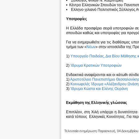
• Σύλλογος Φίλων Ν. Καζαντζάκη
• Κέντρο Ελληνικών Σπουδών του Πανεπιστ
• Ελληνο-χιλιανό Πολιτιστικός Σύλλογος 
Υποτροφίες
Η Ελλάδα προσφέρει σειρά υποτροφιών σε
σπουδών καθώς και υποτροφίες για προγρά
Για να ενημερωθείτε για τις διαθέσιμες υπ
τμήμα των «
Νέων
» στην ιστοσελίδα της Πρε
1)
Υπουργείο Παιδείας, Δια Βίου Μάθησης
2)
Ίδρυμα Κρατικών Υποτροφιών
Ενδεικτικά αναφέρονται και οι κάτωθι σύνδ
1)
Αριστοτέλειο Πανεπιστήμιο Θεσσαλονίκη
2)
Κοινωφελές Ίδρυμα «Αλέξανδρου Ωνάση
3)
Ίδρυμα Κώστα και Ελένης Ουράνη
Εκμάθηση της Ελληνικής γλώσσας
Επιπλέον, στη Χιλή υπάρχει η δυνατότητα
κατά τόπους Ελληνικές Κοινότητες. Για περ
Τελευταία ενημέρωση Παρασκευή, 04 Δεκεμβρίου