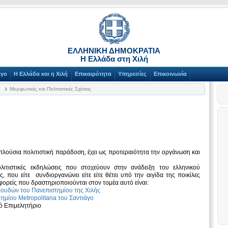
ΕΛΛΗΝΙΚΗ ΔΗΜΟΚΡΑΤΙΑ
Η Ελλάδα στη Χιλή
άγο
Η Ελλάδα και η Χιλή
Επικαιρότητα
Υπηρεσίες
Επικοινωνία
Μορφωτικές και Πολιτιστικές Σχέσεις
πλούσια πολιτιστική παράδοση, έχει ως προτεραιότητα την οργάνωση και
λιτιστικές εκδηλώσεις που στοχεύουν στην ανάδειξη του ελληνικού
, που είτε συνδιοργανώνει είτε είτε θέτει υπό την αιγίδα της ποικίλες
 φορείς που δραστηριοποιούνται στον τομέα αυτό είναι:
πουδών του Πανεπιστημίου της Χιλής
ημίου Metropolitana του Σαντιάγο
κό Επιμελητήριο