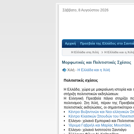
Σάββατο, 8 Αυγούστου 2026
Αρχική
Πρεσβεία της Ελλάδος στο Σαντι
Η Ελλάδα στη Χιλή
Η Ελλάδα και η Χιλή
Μορφωτικές και Πολιτιστικές Σχέσεις
Χιλή -
Η Ελλάδα και η Χιλή
Πολιτιστικές σχέσεις
Η Ελλάδα, χώρα με μακραίωνη ιστορία και 
στήριξη πολιτιστικών εκδηλώσεων.
Η Ελληνική Πρεσβεία πάγια στηρίζει πο
πολιτισμού. Στη Χιλή, πέραν της Πρεσβείας
πολιτιστικές εκδηλώσεις, οι σημαντικότεροι
•
Κέντρο Βυζαντινών και Νεο-ελληνικών Σ
•
Κέντρο Κλασικών Σπουδών του Πανεπιστ
• Ελληνο- χιλιανό Εμπορικό και Πολιτιστι
•
Ίδρυμα Γαβριήλ και Μαρίας Μουστάκη
• Ελληνο- χιλιανό Ινστιτούτο Σαντιάγο