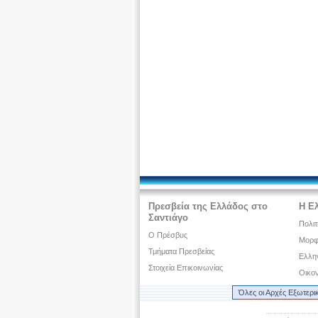
Πρεσβεία της Ελλάδος στο
Η Ε
Σαντιάγο
Πολιτ
Ο Πρέσβυς
Μορφω
Τμήματα Πρεσβείας
Ελλην
Στοιχεία Επικοινωνίας
Οικον
Όλες οι Αρχές Εξωτερι