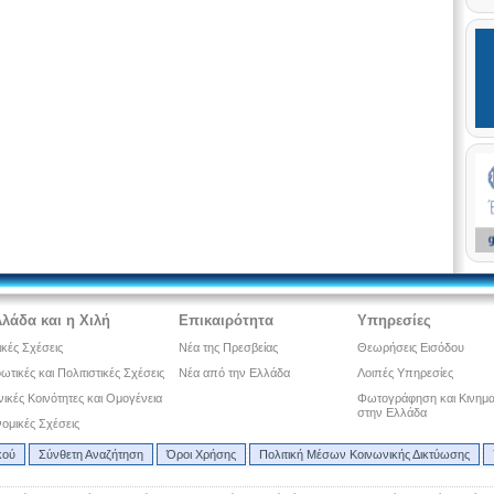
λλάδα και η Χιλή
Επικαιρότητα
Υπηρεσίες
ικές Σχέσεις
Νέα της Πρεσβείας
Θεωρήσεις Εισόδου
τικές και Πολιτιστικές Σχέσεις
Νέα από την Ελλάδα
Λοιπές Υπηρεσίες
ικές Κοινότητες και Ομογένεια
Φωτογράφηση και Κινημ
στην Ελλάδα
ομικές Σχέσεις
κού
Σύνθετη Αναζήτηση
Όροι Χρήσης
Πολιτική Μέσων Κοινωνικής Δικτύωσης