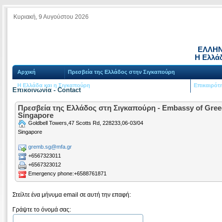
Κυριακή, 9 Αυγούστου 2026
ΕΛΛΗΝ
Η Ελλά
Αρχική
Πρεσβεία της Ελλάδος στην Σιγκαπούρη
Η Ελλάδα και η Σιγκαπούρη
Επικαιρότ
Επικοινωνία - Contact
Πρεσβεία της Ελλάδος στη Σιγκαπούρη - Embassy of Gree
Singapore
Goldbell Towers,47 Scotts Rd, 228233,06-03/04
Singapore
gremb.sg@mfa.gr
+6567323011
+6567323012
Emergency phone:+6588761871
Στείλτε ένα μήνυμα email σε αυτή την επαφή:
Γράψτε το όνομά σας: