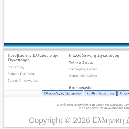
Πρεσβεία της Ελλάδος στην
Η Ελλάδα και η Σιγκαπούρη
Σιγκαπούρη
Πολιτικές Σχέσεις
O Πρέσβης
Οικονομικές Σχέσεις
Τμήματα Πρεσβείας
Μορφωτικές Σχέσεις
Στοιχεία Επικοινωνίας
Επικοινωνία
Όλες οι Αρχές Εξωτερικού
Σύνθετη Αναζήτηση
Όροι 
Ο Ιστότοπος αναπτύχθηκε με χρήση του ελεύθερου λογ
της ΣΤ2 Δ/νσης Μηχανογράφησης Επικ
Copyright © 2026 Ελληνική