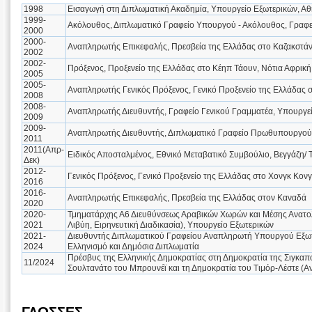
1998
Εισαγωγή στη Διπλωματική Ακαδημία, Υπουργείο Εξωτερικών, Α
1999-
Ακόλουθος, Διπλωματικό Γραφείο Υπουργού - Ακόλουθος, Γραφεί
2000
2000-
Αναπληρωτής Επικεφαλής, Πρεσβεία της Ελλάδας στο Καζακστάν
2002
2002-
Πρόξενος, Προξενείο της Ελλάδας στο Κέηπ Τάουν, Νότια Αφρική
2005
2005-
Αναπληρωτής Γενικός Πρόξενος, Γενικό Προξενείο της Ελλάδας 
2008
2008-
Αναπληρωτής Διευθυντής, Γραφείο Γενικού Γραμματέα, Υπουργε
2009
2009-
Αναπληρωτής Διευθυντής, Διπλωματικό Γραφείο Πρωθυπουργο
2011
2011(Απρ-
Ειδικός Αποσταλμένος, Εθνικό Μεταβατικό Συμβούλιο, Βεγγάζη/ 
Δεκ)
2012-
Γενικός Πρόξενος, Γενικό Προξενείο της Ελλάδας στο Χονγκ Κον
2016
2016-
Αναπληρωτής Επικεφαλής, Πρεσβεία της Ελλάδας στον Καναδά
2020
2020-
Τμηματάρχης Α6 Διευθύνσεως Αραβικών Χωρών και Μέσης Ανατολή
2021
Λιβύη, Ειρηνευτική Διαδικασία), Υπουργείο Εξωτερικών
2021-
Διευθυντής Διπλωματικού Γραφείου Αναπληρωτή Υπουργού Εξω
2024
Ελληνισμό και Δημόσια Διπλωματία
Πρέσβυς της Ελληνικής Δημοκρατίας στη Δημοκρατία της Σιγκαπ
11/2024
Σουλτανάτο του Μπρουνέϊ και τη Δημοκρατία του Τιμόρ-Λέστε (Α