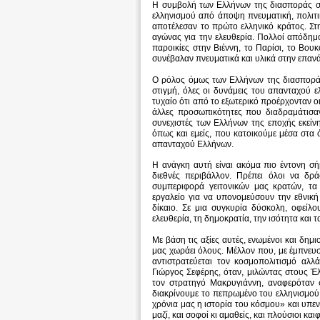
Η συμβολή των Ελλήνων της διασποράς στ
ελληνισμού από άποψη πνευματική, πολιτικ
αποτέλεσαν το πρώτο ελληνικό κράτος. Στ
αγώνας για την ελευθερία. Πολλοί απόδημο
παροικίες στην Βιέννη, το Παρίσι, το Βουκ
συνέβαλαν πνευματικά και υλικά στην επαν
Ο ρόλος όμως των Ελλήνων της διασποράς
στιγμή, όλες οι δυνάμεις του απανταχού ε
τυχαίο ότι από το εξωτερικό προέρχονταν οι 
άλλες προσωπικότητες που διαδραμάτισαν
συνεχιστές των Ελλήνων της εποχής εκείνη
όπως και εμείς, που κατοικούμε μέσα στα 
απανταχού Ελλήνων.
Η ανάγκη αυτή είναι ακόμα πιο έντονη σή
διεθνές περιβάλλον. Πρέπει όλοι να δρά
συμπεριφορά γειτονικών μας κρατών, τα
εργαλείο για να υπονομεύσουν την εθνική
δίκαιο. Σε μια συγκυρία δύσκολη, οφείλ
ελευθερία, τη δημοκρατία, την ισότητα και 
Με βάση τις αξίες αυτές, ενωμένοι και δημ
μας χωράει όλους. Μέλλον που, με έμπνευσ
αντιστρατεύεται τον κοσμοπολιτισμό αλλ
Γιώργος Σεφέρης, όταν, μιλώντας στους Έλ
τον στρατηγό Μακρυγιάννη, αναφερόταν 
διακρίνουμε το πεπρωμένο του ελληνισμού 
χρόνια μας η ιστορία του κόσμου» και υπεν
μαζί, και σοφοί κι αμαθείς, και πλούσιοι και