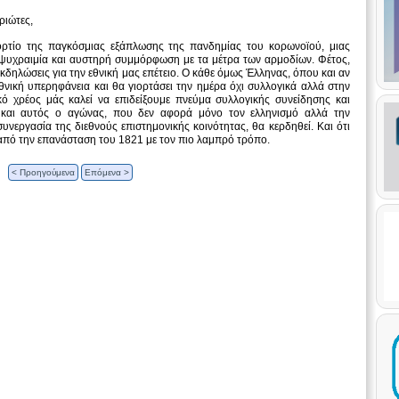
ριώτες,
ρτίο της παγκόσμιας εξάπλωσης της πανδημίας του κορωνοϊού, μιας
ί ψυχραιμία και αυστηρή συμμόρφωση με τα μέτρα των αρμοδίων. Φέτος,
δηλώσεις για την εθνική μας επέτειο. Ο κάθε όμως Έλληνας, όπου και αν
 εθνική υπερηφάνεια και θα γιορτάσει την ημέρα όχι συλλογικά αλλά στην
κό χρέος μάς καλεί να επιδείξουμε πνεύμα συλλογικής συνείδησης και
ι και αυτός ο αγώνας, που δεν αφορά μόνο τον ελληνισμό αλλά την
νεργασία της διεθνούς επιστημονικής κοινότητας, θα κερδηθεί. Και ότι
από την επανάσταση του 1821 με τον πιο λαμπρό τρόπο.
< Προηγούμενα
Επόμενα >