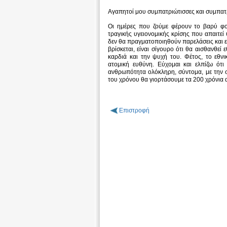
Αγαπητοί μου συμπατριώτισσες και συμπατ
Οι ημέρες που ζούμε φέρουν το βαρύ φο
τραγικής υγειονομικής κρίσης που απαιτε
δεν θα πραγματοποιηθούν παρελάσεις και εκ
βρίσκεται, είναι σίγουρο ότι θα αισθανθεί
καρδιά και την ψυχή του. Φέτος, το εθνι
ατομική ευθύνη. Εύχομαι και ελπίζω ότ
ανθρωπότητα ολόκληρη, σύντομα, με την συ
του χρόνου θα γιορτάσουμε τα 200 χρόνια 
Επιστροφή