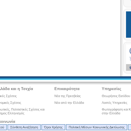
λλάδα και η Τσεχία
Επικαιρότητα
Υπηρεσίες
ικές Σχέσεις
Νέα της Πρεσβείας
Θεωρήσεις Εισόδου
ομικές Σχέσεις
Νέα από την Ελλάδα
Λοιπές Υπηρεσίες
τικές, Πολιτιστικές Σχέσεις και
Φωτογράφηση και Κ
ημος Ελληνισμός
στην Ελλάδα
κοινωνία
κού
Σύνθετη Αναζήτηση
Όροι Χρήσης
Πολιτική Μέσων Κοινωνικής Δικτύωσης