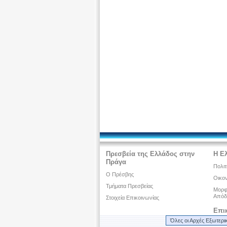
Πρεσβεία της Ελλάδος στην
Η Ε
Πράγα
Πολιτ
Ο Πρέσβης
Οικον
Τμήματα Πρεσβείας
Μορφω
Απόδ
Στοιχεία Επικοινωνίας
Επι
Όλες οι Αρχές Εξωτερι