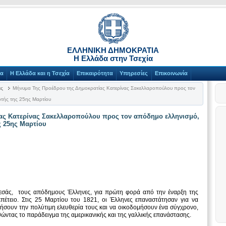
ΕΛΛΗΝΙΚΗ ΔΗΜΟΚΡΑΤΙΑ
Η Ελλάδα στην Τσεχία
γα
Η Ελλάδα και η Τσεχία
Επικαιρότητα
Υπηρεσίες
Επικοινωνία
ας
Μήνυμα Της Προέδρου της Δημοκρατίας Kατερίνας Σακελλαροπούλου προς τον
ορτής της 25ης Μαρτίου
ας Kατερίνας Σακελλαροπούλου προς τον απόδημο ελληνισμό,
ης 25ης Μαρτίου
εσάς, τους απόδημους Έλληνες, για πρώτη φορά από την έναρξη της
επέτειο. Στις 25 Μαρτίου του 1821, οι Έλληνες επαναστάτησαν για να
ήσουν την πολύτιμη ελευθερία τους και να οικοδομήσουν ένα σύγχρονο,
ώντας το παράδειγμα της αμερικανικής και της γαλλικής επανάστασης.