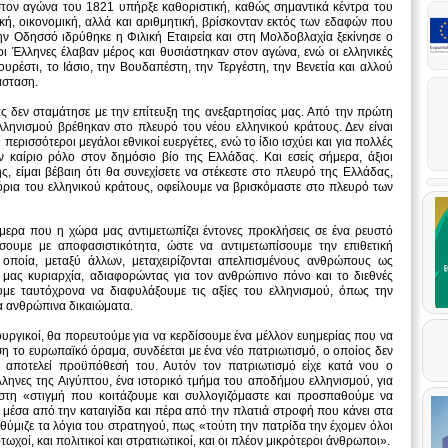
ον αγώνα του 1821 υπήρξε καθοριστική, καθώς σημαντικά κέντρα του
ή, οικονομική, αλλά και αριθμητική, βρίσκονταν εκτός των εδαφών που
ην Οδησσό ιδρύθηκε η Φιλική Εταιρεία και στη Μολδοβλαχία ξεκίνησε ο
ι Έλληνες έλαβαν μέρος και θυσιάστηκαν στον αγώνα, ενώ οι ελληνικές
ουρέστι, το Ιάσιο, την Βουδαπέστη, την Τεργέστη, την Βενετία και αλλού
άσταση.
 δεν σταμάτησε με την επίτευξη της ανεξαρτησίας μας. Από την πρώτη
λληνισμού βρέθηκαν στο πλευρό του νέου ελληνικού κράτους. Δεν είναι
περισσότεροι μεγάλοι εθνικοί ευεργέτες, ενώ το ίδιο ισχύει και για πολλές
 καίριο ρόλο στον δημόσιο βίο της Ελλάδας. Και εσείς σήμερα, άξιοι
ς, είμαι βέβαιη ότι θα συνεχίσετε να στέκεστε στο πλευρό της Ελλάδας,
όρια του ελληνικού κράτους, οφείλουμε να βρισκόμαστε στο πλευρό των
μερα που η χώρα μας αντιμετωπίζει έντονες προκλήσεις σε ένα ρευστό
σουμε με αποφασιστικότητα, ώστε να αντιμετωπίσουμε την επιθετική
 οποία, μεταξύ άλλων, μεταχειρίζονται απελπισμένους ανθρώπους ως
 μας κυριαρχία, αδιαφορώντας για τον ανθρώπινο πόνο και το διεθνές
ουμε ταυτόχρονα να διαφυλάξουμε τις αξίες του ελληνισμού, όπως την
τα ανθρώπινα δικαιώματα.
ιουργικοί, θα πορευτούμε για να κερδίσουμε ένα μέλλον ευημερίας που να
η το ευρωπαϊκό όραμα, συνδέεται με ένα νέο πατριωτισμό, ο οποίος δεν
ά αποτελεί προϋπόθεσή του. Αυτόν τον πατριωτισμό είχε κατά νου ο
ληνες της Αιγύπτου, ένα ιστορικό τμήμα του αποδήμου ελληνισμού, για
στη «στιγμή που κοιτάζουμε και συλλογιζόμαστε και προσπαθούμε να
μέσα από την καταιγίδα και πέρα από την πλατιά στροφή που κάνει στα
θύμιζε τα λόγια του στρατηγού, πως «τούτη την πατρίδα την έχομεν όλοι
φτωχοί, και πολιτικοί και στρατιωτικοί, και οι πλέον μικρότεροι άνθρωποι».