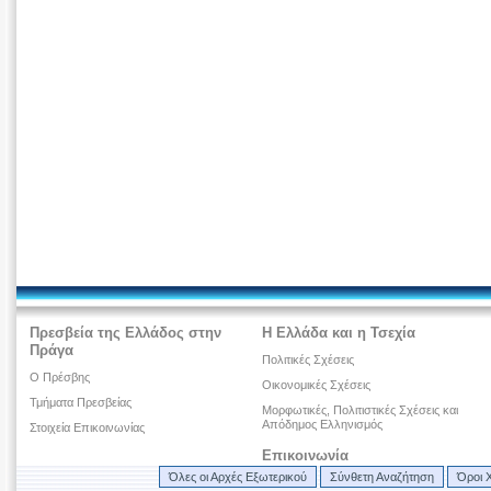
Πρεσβεία της Ελλάδος στην
Η Ελλάδα και η Τσεχία
Πράγα
Πολιτικές Σχέσεις
Ο Πρέσβης
Οικονομικές Σχέσεις
Τμήματα Πρεσβείας
Μορφωτικές, Πολιτιστικές Σχέσεις και
Απόδημος Ελληνισμός
Στοιχεία Επικοινωνίας
Επικοινωνία
Όλες οι Αρχές Εξωτερικού
Σύνθετη Αναζήτηση
Όροι 