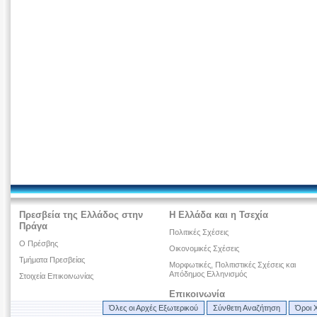
Πρεσβεία της Ελλάδος στην
Η Ελλάδα και η Τσεχία
Πράγα
Πολιτικές Σχέσεις
Ο Πρέσβης
Οικονομικές Σχέσεις
Τμήματα Πρεσβείας
Μορφωτικές, Πολιτιστικές Σχέσεις και
Απόδημος Ελληνισμός
Στοιχεία Επικοινωνίας
Επικοινωνία
Όλες οι Αρχές Εξωτερικού
Σύνθετη Αναζήτηση
Όροι 