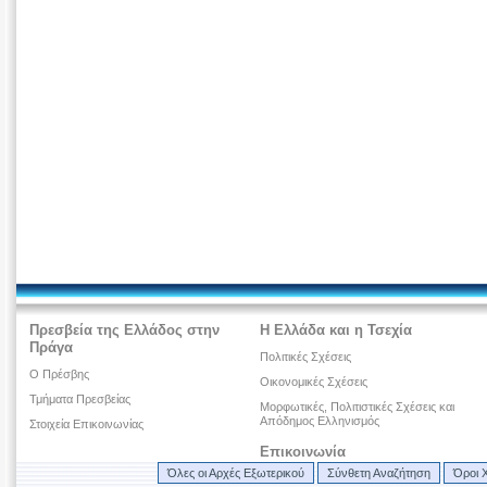
Πρεσβεία της Ελλάδος στην
Η Ελλάδα και η Τσεχία
Πράγα
Πολιτικές Σχέσεις
Ο Πρέσβης
Οικονομικές Σχέσεις
Τμήματα Πρεσβείας
Μορφωτικές, Πολιτιστικές Σχέσεις και
Απόδημος Ελληνισμός
Στοιχεία Επικοινωνίας
Επικοινωνία
Όλες οι Αρχές Εξωτερικού
Σύνθετη Αναζήτηση
Όροι 