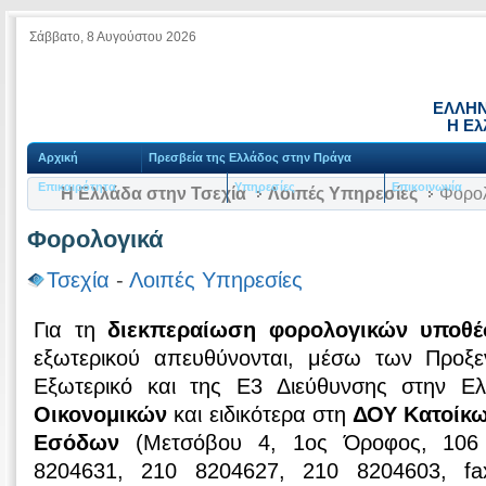
Σάββατο, 8 Αυγούστου 2026
ΕΛΛΗΝ
Η Ελ
Αρχική
Πρεσβεία της Ελλάδος στην Πράγα
Επικαιρότητα
Υπηρεσίες
Επικοινωνία
Η Ελλάδα στην Τσεχία
Λοιπές Υπηρεσίες
Φορολ
Φορολογικά
Τσεχία
-
Λοιπές Υπηρεσίες
Για τη
διεκπεραίωση φορολογικών υποθ
εξωτερικού απευθύνονται, μέσω των Προξ
Εξωτερικό και της Ε3 Διεύθυνσης στην Ε
Οικονομικών
και ειδικότερα στη
ΔΟΥ Κατοίκω
Εσόδων
(Μετσόβου 4, 1ος Όροφος, 106 
8204631, 210 8204627, 210 8204603, fa