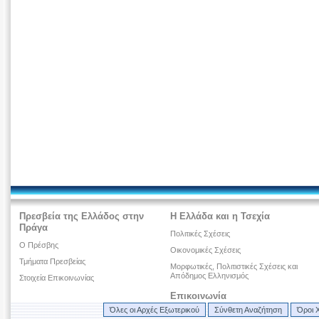
Πρεσβεία της Ελλάδος στην
Η Ελλάδα και η Τσεχία
Πράγα
Πολιτικές Σχέσεις
Ο Πρέσβης
Οικονομικές Σχέσεις
Τμήματα Πρεσβείας
Μορφωτικές, Πολιτιστικές Σχέσεις και
Απόδημος Ελληνισμός
Στοιχεία Επικοινωνίας
Επικοινωνία
Όλες οι Αρχές Εξωτερικού
Σύνθετη Αναζήτηση
Όροι 