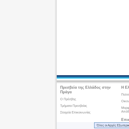
Πρεσβεία της Ελλάδος στην
Η Ε
Πράγα
Πολιτ
Ο Πρέσβης
Οικον
Τμήματα Πρεσβείας
Μορφω
Απόδ
Στοιχεία Επικοινωνίας
Επι
Όλες οι Αρχές Εξωτερι