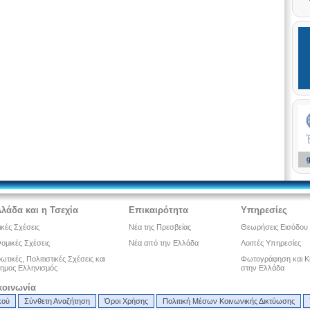
λλάδα και η Τσεχία
Επικαιρότητα
Υπηρεσίες
ικές Σχέσεις
Νέα της Πρεσβείας
Θεωρήσεις Εισόδου
ομικές Σχέσεις
Νέα από την Ελλάδα
Λοιπές Υπηρεσίες
τικές, Πολιτιστικές Σχέσεις και
Φωτογράφηση και Κ
ημος Ελληνισμός
στην Ελλάδα
κοινωνία
κού
Σύνθετη Αναζήτηση
Όροι Χρήσης
Πολιτική Μέσων Κοινωνικής Δικτύωσης