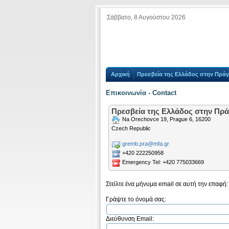
Σάββατο, 8 Αυγούστου 2026
Αρχική
Πρεσβεία της Ελλάδος στην Πρά
Επικοινωνία - Contact
Πρεσβεία της Ελλάδος στην Πράγ
Na Orechovce 19, Prague 6, 16200
Czech Republic
gremb.pra@mfa.gr
+420 222250958
Emergency Tel: +420 775033669
Στείλτε ένα μήνυμα email σε αυτή την επαφή:
Γράψτε το όνομά σας:
Διεύθυνση Email: