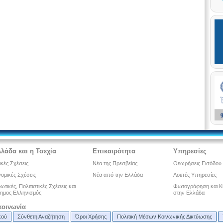
λλάδα και η Τσεχία
Επικαιρότητα
Υπηρεσίες
ικές Σχέσεις
Νέα της Πρεσβείας
Θεωρήσεις Εισόδου
ομικές Σχέσεις
Νέα από την Ελλάδα
Λοιπές Υπηρεσίες
τικές, Πολιτιστικές Σχέσεις και
Φωτογράφηση και Κ
ημος Ελληνισμός
στην Ελλάδα
κοινωνία
κού
Σύνθετη Αναζήτηση
Όροι Χρήσης
Πολιτική Μέσων Κοινωνικής Δικτύωσης