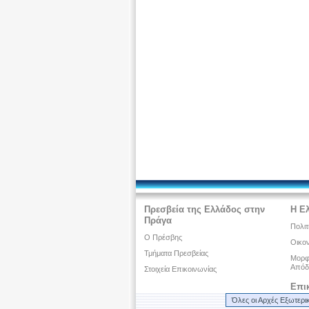
Πρεσβεία της Ελλάδος στην
Η Ε
Πράγα
Πολιτ
Ο Πρέσβης
Οικον
Τμήματα Πρεσβείας
Μορφω
Απόδ
Στοιχεία Επικοινωνίας
Επι
Όλες οι Αρχές Εξωτερι