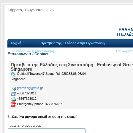
Σάββατο, 8 Αυγούστου 2026
ΕΛΛΗΝ
Η Ελλά
Αρχική
Πρεσβεία της Ελλάδος στην Σιγκαπούρη
Η Ελλάδα και η Σιγκαπούρη
Επικαιρότ
Επικοινωνία - Contact
Πρεσβεία της Ελλάδος στη Σιγκαπούρη - Embassy of Gree
Singapore
Goldbell Towers,47 Scotts Rd, 228233,06-03/04
Singapore
gremb.sg@mfa.gr
+6567323011
+6567323012
Emergency phone:+6588761871
Στείλτε ένα μήνυμα email σε αυτή την επαφή:
Γράψτε το όνομά σας: