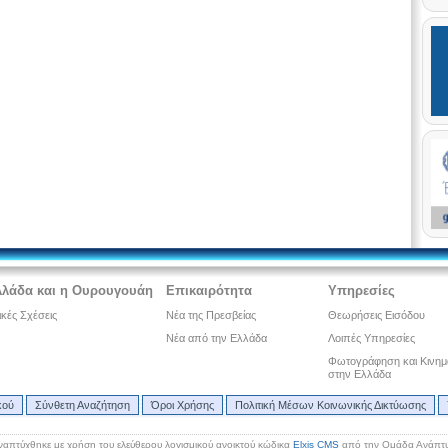
λλάδα και η Ουρουγουάη
Επικαιρότητα
Υπηρεσίες
ικές Σχέσεις
Νέα της Πρεσβείας
Θεωρήσεις Εισόδου
Νέα από την Ελλάδα
Λοιπές Υπηρεσίες
Φωτογράφηση και Κινη
στην Ελλάδα
κού
Σύνθετη Αναζήτηση
Όροι Χρήσης
Πολιτική Μέσων Κοινωνικής Δικτύωσης
ναπτύχθηκε με χρήση του ελεύθερου λογισμικού ανοικτού κώδικα
Elxis CMS
από την Ομάδα Ανάπτυ