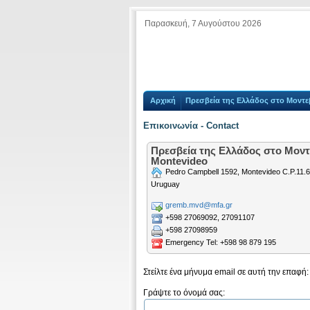
Παρασκευή, 7 Αυγούστου 2026
Αρχική
Πρεσβεία της Ελλάδος στο Μοντε
Επικοινωνία - Contact
Πρεσβεία της Ελλάδος στο Μοντε
Montevideo
Pedro Campbell 1592, Montevideo C.P.11.
Uruguay
gremb.mvd@mfa.gr
+598 27069092, 27091107
+598 27098959
Emergency Tel: +598 98 879 195
Στείλτε ένα μήνυμα email σε αυτή την επαφή:
Γράψτε το όνομά σας: